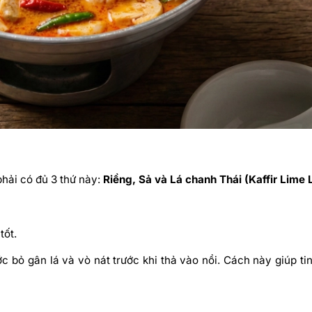
phải có đủ 3 thứ này:
Riềng, Sả và Lá chanh Thái (Kaffir Lime
tốt.
c bỏ gân lá và vò nát trước khi thả vào nồi. Cách này giúp t