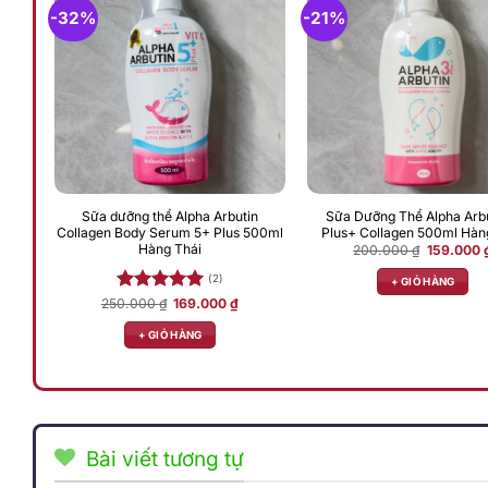
-32%
-21%
Sữa dưỡng thể Alpha Arbutin
Sữa Dưỡng Thể Alpha Arbu
Collagen Body Serum 5+ Plus 500ml
Plus+ Collagen 500ml Hàn
Hàng Thái
Giá
200.000
₫
159.000
gốc
là:
(2)
+ GIỎ HÀNG
200.000 
Giá
Giá
250.000
Được xếp
₫
169.000
₫
gốc
hiện
hạng
5.00
là:
tại
+ GIỎ HÀNG
5 sao
250.000 ₫.
là:
169.000 ₫.
Bài viết tương tự