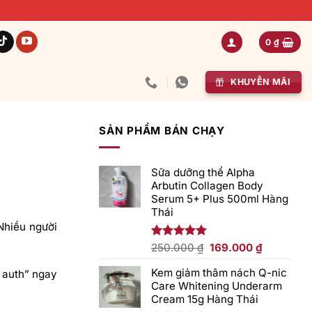
0
₫
KHUYỄN MÃI
SẢN PHẨM BÁN CHẠY
.
Sữa dưỡng thể Alpha
Arbutin Collagen Body
Serum 5+ Plus 500ml Hàng
Thái
Nhiều người
Giá
Giá
Được xếp
250.000
₫
169.000
₫
hạng
5.00
gốc
hiện
5 sao
Kem giảm thâm nách Q-nic
n auth” ngay
là:
tại
Care Whitening Underarm
250.000 ₫.
là:
Cream 15g Hàng Thái
169.000 ₫