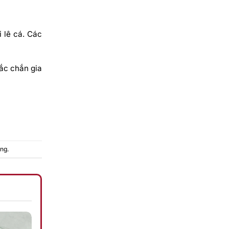
 lê cá. Các
hắc chắn gia
ng
.