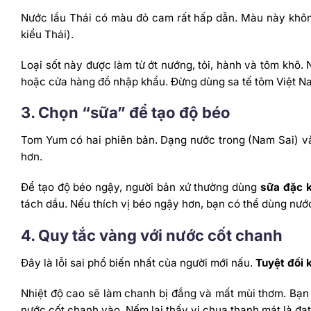
Nước lẩu Thái có màu đỏ cam rất hấp dẫn. Màu này khô
kiểu Thái).
Loại sốt này được làm từ ớt nướng, tỏi, hành và tôm khô. 
hoặc cửa hàng đồ nhập khẩu. Đừng dùng sa tế tôm Việt Nam
3. Chọn “sữa” để tạo độ béo
Tom Yum có hai phiên bản. Dạng nước trong (Nam Sai) v
hơn.
Để tạo độ béo ngậy, người bản xứ thường dùng
sữa đặc 
tách dầu. Nếu thích vị béo ngậy hơn, bạn có thể dùng nướ
4. Quy tắc vàng với nước cốt chanh
Đây là lỗi sai phổ biến nhất của người mới nấu.
Tuyệt đối 
Nhiệt độ cao sẽ làm chanh bị đắng và mất mùi thơm. Bạn 
nước cốt chanh vào. Nếm lại thấy vị chua thanh mát là đạ