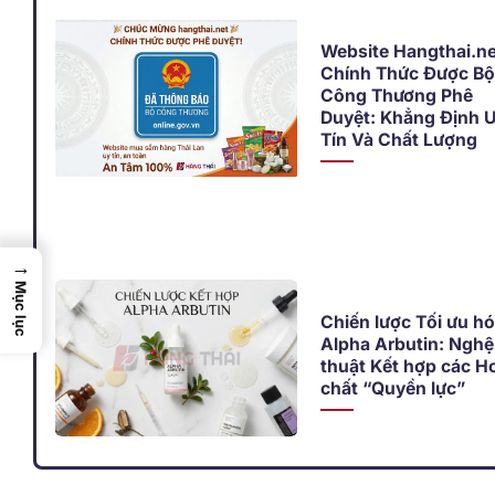
Website Hangthai.ne
Chính Thức Được Bộ
Công Thương Phê
Duyệt: Khẳng Định 
Tín Và Chất Lượng
→
Mục lục
Chiến lược Tối ưu h
Alpha Arbutin: Nghệ
thuật Kết hợp các H
chất “Quyền lực”