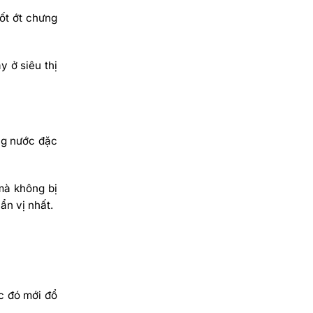
ốt ớt chưng
y ở siêu thị
ng nước đặc
mà không bị
ẩn vị nhất.
c đó mới đổ