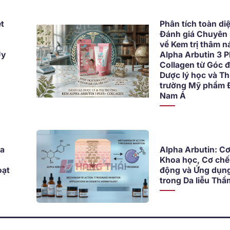
t
Phân tích toàn di
Đánh giá Chuyên
về Kem trị thâm n
Uy
Alpha Arbutin 3 P
Collagen từ Góc 
Dược lý học và Th
trường Mỹ phẩm 
Nam Á
óa
Alpha Arbutin: Cơ
Khoa học, Cơ chế
oạt
động và Ứng dụn
trong Da liễu Th