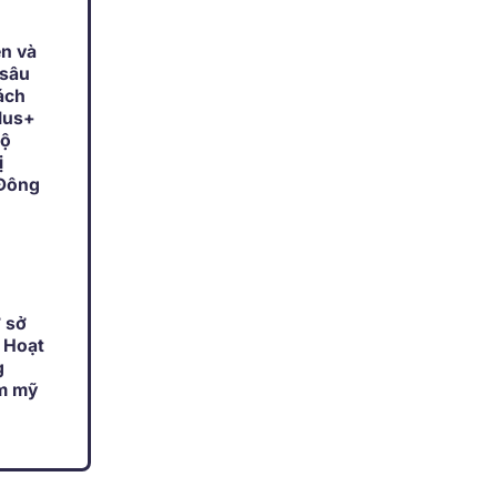
ện và
 sâu
ách
lus+
độ
ị
Đông
 sở
 Hoạt
g
ẩm mỹ