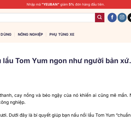
Nhập mã
"YEUBAN"
giảm
5%
đơn hàng đầu tiên.
U DÙNG
NÔNG NGHIỆP
PHỤ TÙNG XE
ấu lẩu Tom Yum ngon như người bản xứ
 thanh, cay nồng và béo ngậy của nó khiến ai cũng mê mẩn. 
công nghiệp.
tươi. Dưới đây là bí quyết giúp bạn nấu nồi lẩu Tom Yum “chuẩ