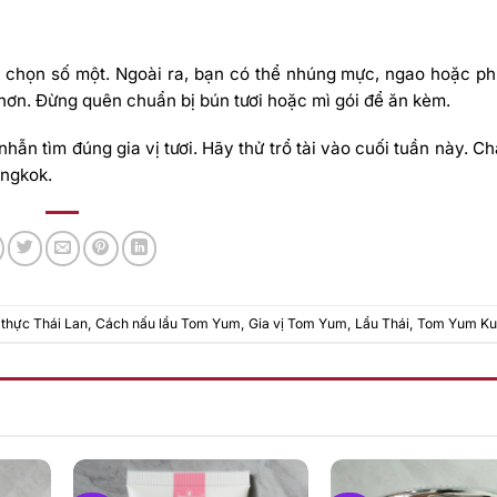
 chọn số một. Ngoài ra, bạn có thể nhúng mực, ngao hoặc phi
ơn. Đừng quên chuẩn bị bún tươi hoặc mì gói để ăn kèm.
hẫn tìm đúng gia vị tươi. Hãy thử trổ tài vào cuối tuần này. C
angkok.
thực Thái Lan
,
Cách nấu lẩu Tom Yum
,
Gia vị Tom Yum
,
Lẩu Thái
,
Tom Yum Ku