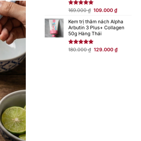
Giá
Giá
Được xếp
169.000
₫
109.000
₫
hạng
5.00
gốc
hiện
5 sao
Kem trị thâm nách Alpha
là:
tại
Arbutin 3 Plus+ Collagen
169.000 ₫.
là:
50g Hàng Thái
109.000 ₫.
Giá
Giá
Được xếp
180.000
₫
129.000
₫
hạng
5.00
gốc
hiện
5 sao
là:
tại
180.000 ₫.
là:
129.000 ₫.