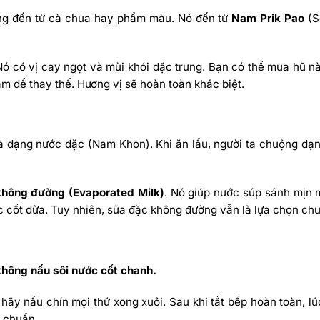
ng đến từ cà chua hay phẩm màu. Nó đến từ
Nam Prik Pao
(S
Nó có vị cay ngọt và mùi khói đặc trưng. Bạn có thể mua hũ nà
 để thay thế. Hương vị sẽ hoàn toàn khác biệt.
à dạng nước đặc (Nam Khon). Khi ăn lẩu, người ta chuộng dạ
không đường (Evaporated Milk)
. Nó giúp nước súp sánh mịn 
c cốt dừa. Tuy nhiên, sữa đặc không đường vẫn là lựa chọn chu
không nấu sôi nước cốt chanh.
hãy nấu chín mọi thứ xong xuôi. Sau khi tắt bếp hoàn toàn, lú
t chuẩn.