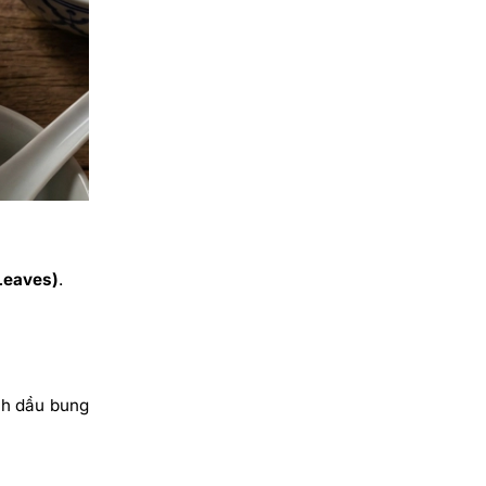
 Leaves)
.
inh dầu bung