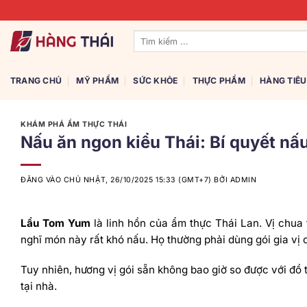
Bỏ
qua
Tìm
nội
kiếm:
dung
TRANG CHỦ
MỸ PHẨM
SỨC KHỎE
THỰC PHẨM
HÀNG TIÊ
KHÁM PHÁ ẨM THỰC THÁI
Nấu ăn ngon kiểu Thái: Bí quyết n
ĐĂNG VÀO
CHỦ NHẬT, 26/10/2025 15:33 (GMT+7)
BỞI
ADMIN
Lẩu Tom Yum
là linh hồn của ẩm thực Thái Lan. Vị chua
nghĩ món này rất khó nấu. Họ thường phải dùng gói gia vị 
Tuy nhiên, hương vị gói sẵn không bao giờ so được với đồ 
tại nhà.