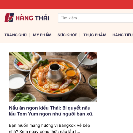
Bỏ
qua
Tìm
nội
kiếm:
dung
TRANG CHỦ
MỸ PHẨM
SỨC KHỎE
THỰC PHẨM
HÀNG TIÊ
Nấu ăn ngon kiểu Thái: Bí quyết nấu
lẩu Tom Yum ngon như người bản xứ.
Bạn muốn mang hương vị Bangkok về bếp
nhà? Xem ngay công thức nấu lẩu [...]