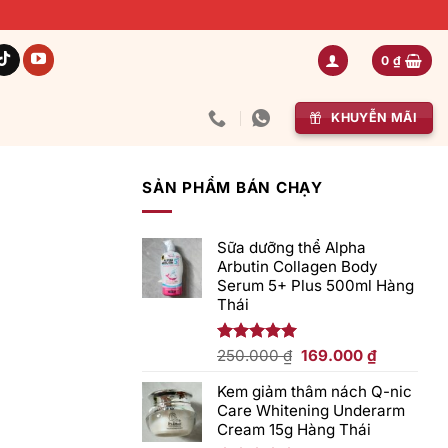
0
₫
KHUYỄN MÃI
SẢN PHẨM BÁN CHẠY
Sữa dưỡng thể Alpha
Arbutin Collagen Body
Serum 5+ Plus 500ml Hàng
Thái
Giá
Giá
Được xếp
250.000
₫
169.000
₫
hạng
5.00
gốc
hiện
5 sao
Kem giảm thâm nách Q-nic
là:
tại
Care Whitening Underarm
250.000 ₫.
là:
Cream 15g Hàng Thái
169.000 ₫