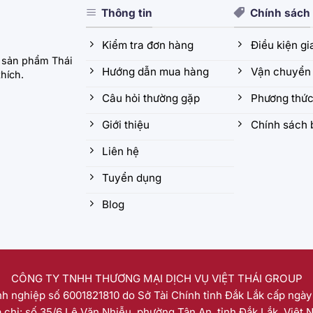
Thông tin
Chính sách
Kiểm tra đơn hàng
Điều kiện g
 sản phẩm Thái
Hướng dẫn mua hàng
Vận chuyển 
hích.
Câu hỏi thường gặp
Phương thức
Giới thiệu
Chính sách 
Liên hệ
Tuyển dụng
Blog
CÔNG TY TNHH THƯƠNG MẠI DỊCH VỤ VIỆT THÁI GROUP
h nghiệp số 6001821810 do Sở Tài Chính tỉnh Đắk Lắk cấp ngày
a chỉ: số 35/6 Lê Văn Nhiễu, phường Tân An, tỉnh Đắk Lắk, Việt 