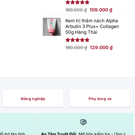
Giá
Giá
Được xếp
169.000
₫
109.000
₫
hạng
5.00
gốc
hiện
5 sao
Kem trị thâm nách Alpha
là:
tại
Arbutin 3 Plus+ Collagen
169.000 ₫.
là:
50g Hàng Thái
109.000 ₫.
Giá
Giá
Được xếp
180.000
₫
129.000
₫
hạng
5.00
gốc
hiện
5 sao
là:
tại
180.000 ₫.
là:
129.000 ₫.
Nông nghiệp
Phụ tùng xe
Hỗ trợ tận tình
An Tâm Tuyệt Đối:
Mở hộp kiểm tra - Ưng ý