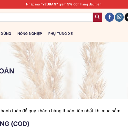
Nhập mã
"YEUBAN"
giảm
5%
đơn hàng đầu tiên.
U DÙNG
NÔNG NGHIỆP
PHỤ TÙNG XE
TOÁN
 thanh toán để quý khách hàng thuận tiện nhất khi mua sắm.
ÀNG (COD)