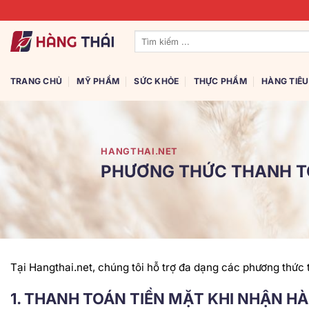
Bỏ
qua
Tìm
nội
kiếm:
dung
TRANG CHỦ
MỸ PHẨM
SỨC KHỎE
THỰC PHẨM
HÀNG TIÊ
HANGTHAI.NET
PHƯƠNG THỨC THANH 
Tại Hangthai.net, chúng tôi hỗ trợ đa dạng các phương thức
1. THANH TOÁN TIỀN MẶT KHI NHẬN H