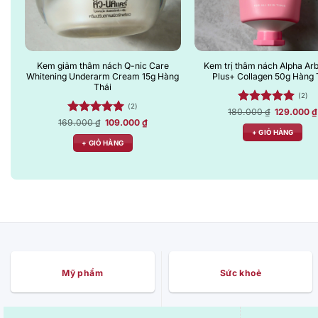
Kem giảm thâm nách Q-nic Care
Kem trị thâm nách Alpha Arb
Whitening Underarm Cream 15g Hàng
Plus+ Collagen 50g Hàng 
Thái
(2)
(2)
Giá
180.000
Được xếp
₫
129.000
₫
gốc
Giá
Giá
169.000
Được xếp
₫
109.000
₫
hạng
5.00
là:
gốc
hiện
+ GIỎ HÀNG
hạng
5.00
5 sao
180.000 ₫
là:
tại
+ GIỎ HÀNG
5 sao
169.000 ₫.
là:
109.000 ₫.
Mỹ phẩm
Sức khoẻ