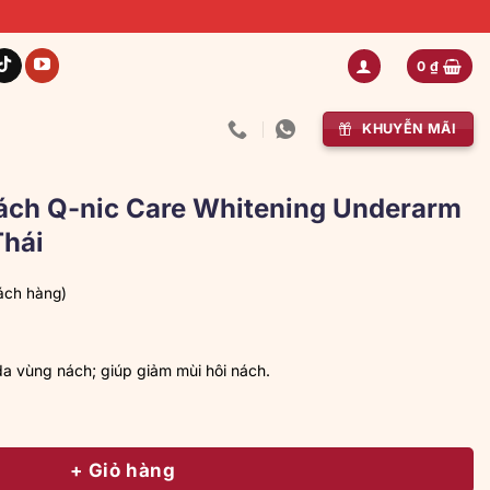
0
₫
KHUYỄN MÃI
ách Q-nic Care Whitening Underarm
Thái
ách hàng)
iá
iện
ại
a vùng nách; giúp giảm mùi hôi nách.
à:
09.000 ₫.
Care Whitening Underarm Cream 15g Hàng Thái số lượng
+ Giỏ hàng