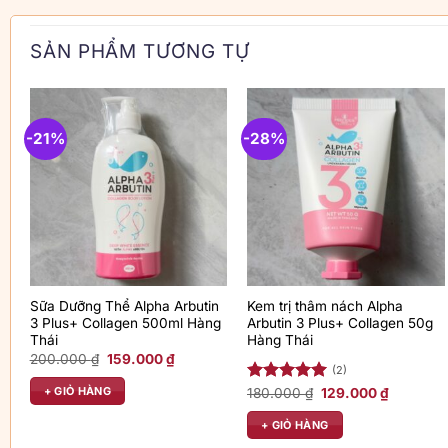
SẢN PHẨM TƯƠNG TỰ
-21%
-28%
Sữa Dưỡng Thể Alpha Arbutin
Kem trị thâm nách Alpha
3 Plus+ Collagen 500ml Hàng
Arbutin 3 Plus+ Collagen 50g
Thái
Hàng Thái
Giá
Giá
200.000
₫
159.000
₫
(2)
gốc
hiện
là:
tại
+ GIỎ HÀNG
Giá
Giá
Được xếp
180.000
₫
129.000
₫
200.000 ₫.
là:
gốc
hiện
hạng
5.00
159.000 ₫.
là:
tại
5 sao
+ GIỎ HÀNG
180.000 ₫.
là:
129.000 