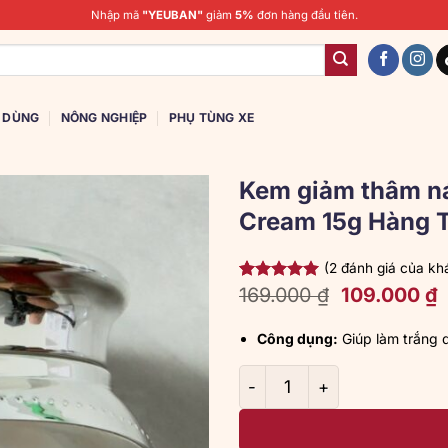
Nhập mã
"YEUBAN"
giảm
5%
đơn hàng đầu tiên.
U DÙNG
NÔNG NGHIỆP
PHỤ TÙNG XE
Kem giảm thâm n
Cream 15g Hàng 
(
2
đánh giá của kh
Giá
G
169.000
₫
109.000
₫
5.00
2
trên 5
dựa trên
gốc
h
đánh giá
là:
t
Công dụng:
Giúp làm trắng d
169.000 ₫.
l
1
Kem giảm thâm nách Q-nic 