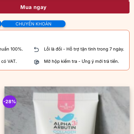
Mua ngay
CHUYỂN KHOẢN
chuẩn 100%.
Lỗi là đổi - Hỗ trợ tận tình trong 7 ngày.
 có VAT.
Mở hộp kiểm tra - Ưng ý mới trả tiền.
-28%