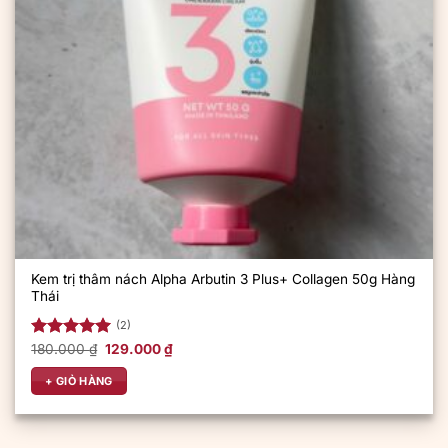
Kem trị thâm nách Alpha Arbutin 3 Plus+ Collagen 50g Hàng
Thái
(2)
Giá
Giá
Được xếp
180.000
₫
129.000
₫
gốc
hiện
hạng
5.00
là:
tại
5 sao
+ GIỎ HÀNG
180.000 ₫.
là:
129.000 ₫.