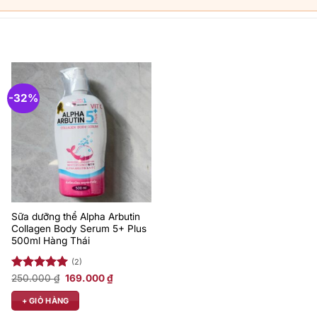
-32%
Sữa dưỡng thể Alpha Arbutin
Collagen Body Serum 5+ Plus
500ml Hàng Thái
(2)
Giá
Giá
Được xếp
250.000
₫
169.000
₫
gốc
hiện
hạng
5.00
là:
tại
5 sao
+ GIỎ HÀNG
250.000 ₫.
là:
₫.
169.000 ₫.