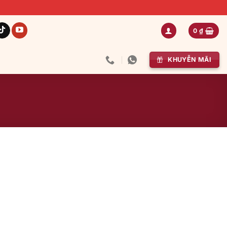
0
₫
KHUYỄN MÃI