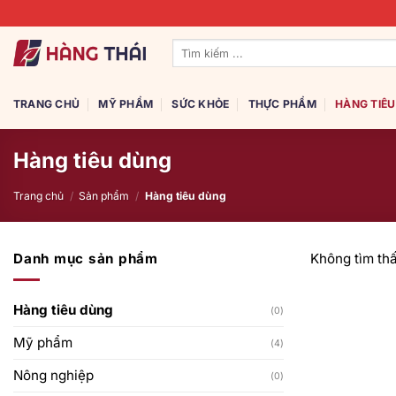
Bỏ
qua
Tìm
nội
kiếm:
dung
TRANG CHỦ
MỸ PHẨM
SỨC KHỎE
THỰC PHẨM
HÀNG TIÊ
Hàng tiêu dùng
Trang chủ
/
Sản phẩm
/
Hàng tiêu dùng
Danh mục sản phẩm
Không tìm th
Hàng tiêu dùng
(0)
Mỹ phẩm
(4)
Nông nghiệp
(0)