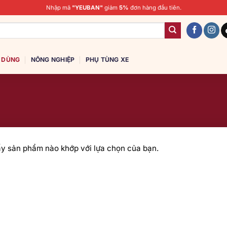
Nhập mã
"YEUBAN"
giảm
5%
đơn hàng đầu tiên.
U DÙNG
NÔNG NGHIỆP
PHỤ TÙNG XE
ấy sản phẩm nào khớp với lựa chọn của bạn.