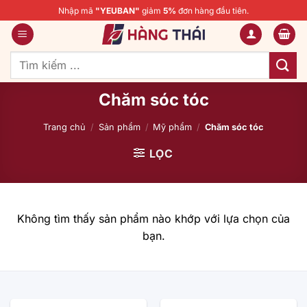
Bỏ
Nhập mã
"YEUBAN"
giảm
5%
đơn hàng đầu tiên.
qua
nội
dung
Tìm
kiếm:
Chăm sóc tóc
Trang chủ
/
Sản phẩm
/
Mỹ phẩm
/
Chăm sóc tóc
LỌC
Không tìm thấy sản phẩm nào khớp với lựa chọn của
bạn.