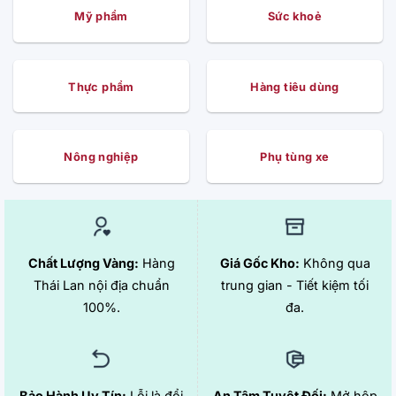
Mỹ phẩm
Sức khoẻ
Thực phẩm
Hàng tiêu dùng
Nông nghiệp
Phụ tùng xe
Chất Lượng Vàng:
Hàng
Giá Gốc Kho:
Không qua
Thái Lan nội địa chuẩn
trung gian - Tiết kiệm tối
100%.
đa.
Bảo Hành Uy Tín:
Lỗi là đổi
An Tâm Tuyệt Đối:
Mở hộp