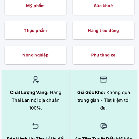
Mỹ phẩm
Sức khoẻ
Thực phẩm
Hàng tiêu dùng
Nông nghiệp
Phụ tùng xe
Chất Lượng Vàng:
Hàng
Giá Gốc Kho:
Không qua
Thái Lan nội địa chuẩn
trung gian - Tiết kiệm tối
100%.
đa.
Bảo Hành Uy Tín:
Lỗi là đổi
An Tâm Tuyệt Đối:
Mở hộp