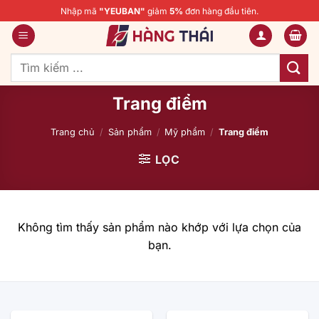
Bỏ
Nhập mã
"YEUBAN"
giảm
5%
đơn hàng đầu tiên.
qua
nội
dung
Tìm
kiếm:
Trang điểm
Trang chủ
/
Sản phẩm
/
Mỹ phẩm
/
Trang điểm
LỌC
Không tìm thấy sản phẩm nào khớp với lựa chọn của
bạn.