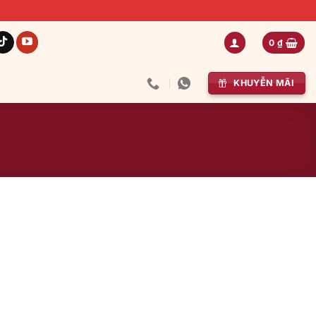
0
₫
KHUYỄN MÃI