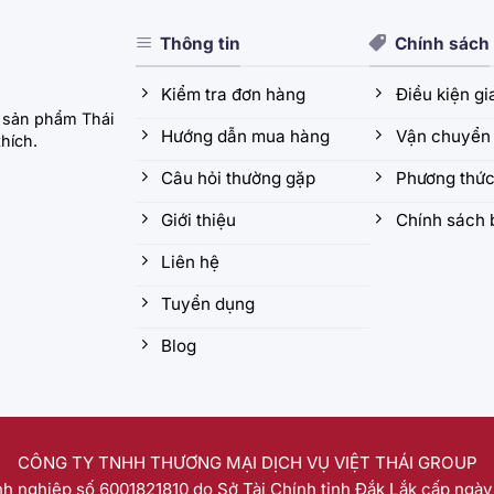
Thông tin
Chính sách
Kiểm tra đơn hàng
Điều kiện g
 sản phẩm Thái
Hướng dẫn mua hàng
Vận chuyển 
hích.
Câu hỏi thường gặp
Phương thức
Giới thiệu
Chính sách 
Liên hệ
Tuyển dụng
Blog
CÔNG TY TNHH THƯƠNG MẠI DỊCH VỤ VIỆT THÁI GROUP
h nghiệp số 6001821810 do Sở Tài Chính tỉnh Đắk Lắk cấp ngày