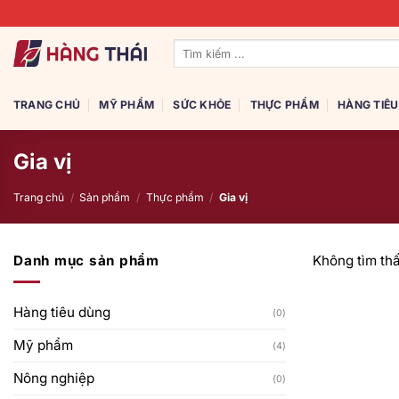
Bỏ
qua
Tìm
nội
kiếm:
dung
TRANG CHỦ
MỸ PHẨM
SỨC KHỎE
THỰC PHẨM
HÀNG TIÊ
Gia vị
Trang chủ
/
Sản phẩm
/
Thực phẩm
/
Gia vị
Danh mục sản phẩm
Không tìm th
Hàng tiêu dùng
(0)
Mỹ phẩm
(4)
Nông nghiệp
(0)