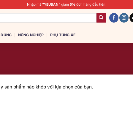
Nhập mã
"YEUBAN"
giảm
5%
đơn hàng đầu tiên.
U DÙNG
NÔNG NGHIỆP
PHỤ TÙNG XE
ấy sản phẩm nào khớp với lựa chọn của bạn.