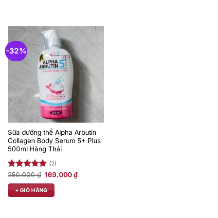
-32%
Sữa dưỡng thể Alpha Arbutin
Collagen Body Serum 5+ Plus
500ml Hàng Thái
(2)
Giá
Giá
Được xếp
250.000
₫
169.000
₫
gốc
hiện
hạng
5.00
là:
tại
5 sao
+ GIỎ HÀNG
250.000 ₫.
là:
₫.
169.000 ₫.