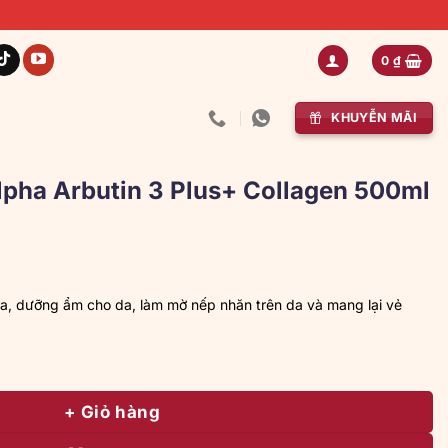
0
₫
KHUYỄN MÃI
pha Arbutin 3 Plus+ Collagen 500ml
Giá
hiện
ại
a, dưỡng ẩm cho da, làm mờ nếp nhăn trên da và mang lại vẻ
à:
159.000 ₫.
in 3 Plus+ Collagen 500ml Hàng Thái số lượng
+ Giỏ hàng