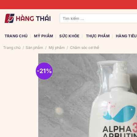
Bỏ
qua
Tìm
nội
kiếm:
dung
TRANG CHỦ
MỸ PHẨM
SỨC KHỎE
THỰC PHẨM
HÀNG TIÊ
Trang chủ
/
Sản phẩm
/
Mỹ phẩm
/
Chăm sóc cơ thể
-21%