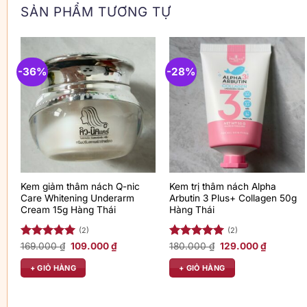
SẢN PHẨM TƯƠNG TỰ
-36%
-28%
Kem giảm thâm nách Q-nic
Kem trị thâm nách Alpha
Care Whitening Underarm
Arbutin 3 Plus+ Collagen 50g
Cream 15g Hàng Thái
Hàng Thái
(2)
(2)
Giá
Giá
Giá
Giá
Được xếp
169.000
₫
109.000
₫
Được xếp
180.000
₫
129.000
₫
gốc
hiện
gốc
hiện
hạng
5.00
hạng
5.00
là:
tại
là:
tại
5 sao
5 sao
+ GIỎ HÀNG
+ GIỎ HÀNG
169.000 ₫.
là:
180.000 ₫.
là:
109.000 ₫.
129.000 