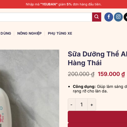
Nhập mã
"YEUBAN"
giảm
5%
đơn hàng đầu tiên.
U DÙNG
NÔNG NGHIỆP
PHỤ TÙNG XE
Sữa Dưỡng Thể Al
Hàng Thái
Giá
200.000
₫
159.000
₫
gốc
là:
t
Công dụng:
Giúp làm sáng d
200.000 ₫.
l
rạng rỡ cho làn da.
Sữa Dưỡng Thể Alpha Arbut