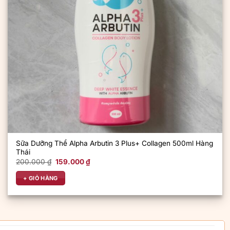
Sữa Dưỡng Thể Alpha Arbutin 3 Plus+ Collagen 500ml Hàng
Thái
Giá
Giá
200.000
₫
159.000
₫
gốc
hiện
là:
tại
+ GIỎ HÀNG
200.000 ₫.
là:
159.000 ₫.