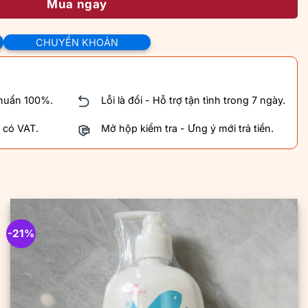
Mua ngay
CHUYỂN KHOẢN
chuẩn 100%.
Lỗi là đổi - Hỗ trợ tận tình trong 7 ngày.
 có VAT.
Mở hộp kiểm tra - Ưng ý mới trả tiền.
-21%