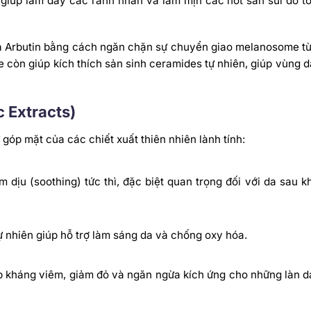
giúp làm đầy các rãnh nhăn và làm mịn các nốt sần sùi do tổ
ha Arbutin bằng cách ngăn chặn sự chuyển giao melanosome từ
 còn giúp kích thích sản sinh ceramides tự nhiên, giúp vùng 
c Extracts)
p mặt của các chiết xuất thiên nhiên lành tính:
 dịu (soothing) tức thì, đặc biệt quan trọng đối với da sau 
ự nhiên giúp hỗ trợ làm sáng da và chống oxy hóa.
úp kháng viêm, giảm đỏ và ngăn ngừa kích ứng cho những làn 