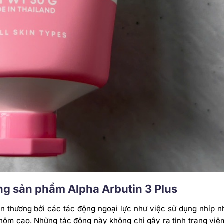
òng sản phẩm Alpha Arbutin 3 Plus
n thương bởi các tác động ngoại lực như việc sử dụng nhíp n
nhôm cao.
Những tác động này không chỉ gây ra tình trạng viê