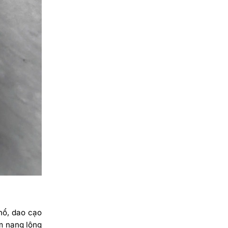
hổ, dao cạo
m nang lông