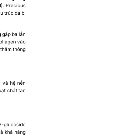
).
Precious
u trúc da bị
g gấp ba lần
ollagen vào
ị thâm thông
) và hệ nền
ạt chất tan
$
-glucoside
và khả năng