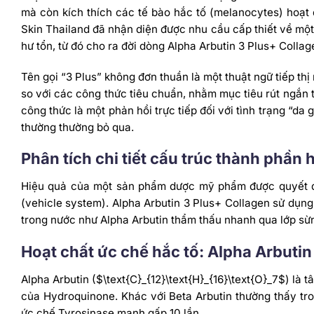
mà còn kích thích các tế bào hắc tố (melanocytes) hoạt
Skin Thailand đã nhận diện được nhu cầu cấp thiết về một
hư tổn, từ đó cho ra đời dòng Alpha Arbutin 3 Plus+ Collag
Tên gọi “3 Plus” không đơn thuần là một thuật ngữ tiếp t
so với các công thức tiêu chuẩn, nhằm mục tiêu rút ngắn t
công thức là một phản hồi trực tiếp đối với tình trạng “d
thường thường bỏ qua.
Phân tích chi tiết cấu trúc thành phần 
Hiệu quả của một sản phẩm dược mỹ phẩm được quyết địn
(vehicle system). Alpha Arbutin 3 Plus+ Collagen sử dụn
trong nước như Alpha Arbutin thẩm thấu nhanh qua lớp sừn
Hoạt chất ức chế hắc tố: Alpha Arbuti
Alpha Arbutin (
$\text{C}_{12}\text{H}_{16}\text{O}_7$
) là 
của Hydroquinone. Khác với Beta Arbutin thường thấy tr
ức chế Tyrosinase mạnh gấp 10 lần.