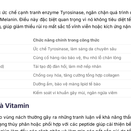
ệc ức chế cạnh tranh enzyme Tyrosinase, ngăn chặn quá trình
 Melanin.
Điều này đặc biệt quan trọng vì nó không tiêu diệt t
giúp giảm thiểu rủi ro mất sắc tố vĩnh viễn hoặc kích ứng nặn
Chức năng chính trong công thức
Ức chế Tyrosinase, làm sáng da chuyên sâu
Củng cố hàng rào bảo vệ, thu nhỏ lỗ chân lông
ed)
Tái tạo độ đàn hồi, làm mờ nếp nhăn
Chống oxy hóa, tăng cường tổng hợp collagen
Dưỡng ẩm, bảo vệ màng lipid tế bào
Kiểm soát vi khuẩn gây mùi, ngăn ngừa viêm
và Vitamin
o vùng nách thường gây ra những tranh luận về khả năng thẩ
ạng thủy phân hoặc phối hợp với các peptide giúp cải thiện bề