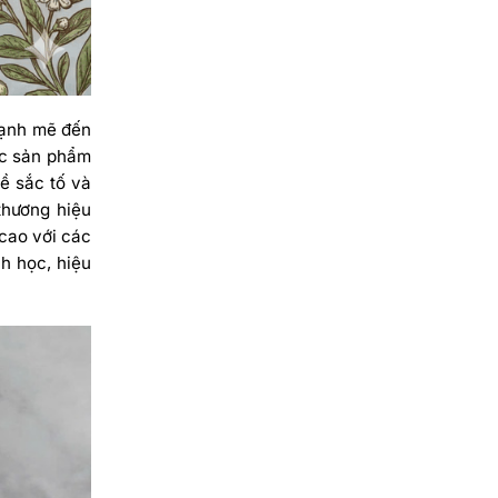
mạnh mẽ đến
úc sản phẩm
ề sắc tố và
thương hiệu
 cao với các
h học, hiệu