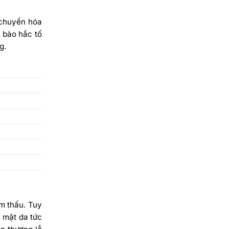
 chuyển hóa
ế bào hắc tố
g.
m thấu. Tuy
 mặt da tức