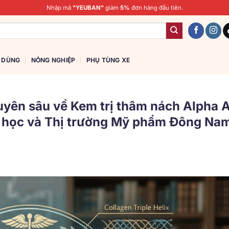
Nhập mã
"YEUBAN"
giảm
5%
đơn hàng đầu tiên.
U DÙNG
NÔNG NGHIỆP
PHỤ TÙNG XE
uyên sâu về Kem trị thâm nách Alpha 
ý học và Thị trường Mỹ phẩm Đông Na