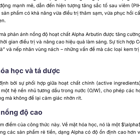
 động mạnh mẽ, dẫn đến hiện tượng tăng sắc tố sau viêm (PIH
 sản phẩm có khả năng vừa điều trị thâm sạm, vừa phục hồi cấ
en.
hị mà phản ánh nồng độ hoạt chất Alpha Arbutin được tăng cườn
hời gian điều trị và nâng cao hiệu quả làm sáng.
Sự tích hợp C
a gà” và nếp nhăn vùng nách – những vấn đề mà các loại kem tr
hóa học và tá dược
h bởi sự phối hợp giữa hoạt chất chính (active ingredients
g một hệ nền nhũ tương dầu trong nước (O/W), cho phép các ho
g mà không để lại cảm giác nhờn rít.
n nồng độ cao
tâm điểm của công thức này. Về mặt hóa học, nó là một
$\alpha
ong các sản phẩm rẻ tiền, dạng Alpha có độ ổn định cao hơn 