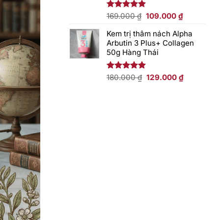
Giá
Giá
Được xếp
169.000
₫
109.000
₫
hạng
5.00
gốc
hiện
5 sao
Kem trị thâm nách Alpha
là:
tại
Arbutin 3 Plus+ Collagen
169.000 ₫.
là:
50g Hàng Thái
109.000 ₫.
Giá
Giá
Được xếp
180.000
₫
129.000
₫
hạng
5.00
gốc
hiện
5 sao
là:
tại
180.000 ₫.
là:
129.000 ₫.