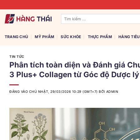
Bỏ
qua
Tìm
nội
kiếm:
dung
TRANG CHỦ
MỸ PHẨM
SỨC KHỎE
THỰC PHẨM
HÀNG TIÊ
TIN TỨC
Phân tích toàn diện và Đánh giá Ch
3 Plus+ Collagen từ Góc độ Dược l
ĐĂNG VÀO
CHỦ NHẬT, 29/03/2026 10:29 (GMT+7)
BỞI
ADMIN