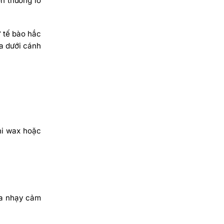
n thương lỗ
 tế bào hắc
da dưới cánh
khi wax hoặc
da nhạy cảm