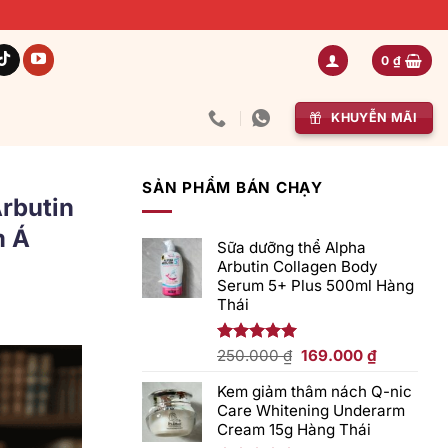
0
₫
KHUYỄN MÃI
SẢN PHẨM BÁN CHẠY
Arbutin
m Á
Sữa dưỡng thể Alpha
Arbutin Collagen Body
Serum 5+ Plus 500ml Hàng
Thái
Giá
Giá
Được xếp
250.000
₫
169.000
₫
hạng
5.00
gốc
hiện
5 sao
Kem giảm thâm nách Q-nic
là:
tại
Care Whitening Underarm
250.000 ₫.
là:
Cream 15g Hàng Thái
169.000 ₫