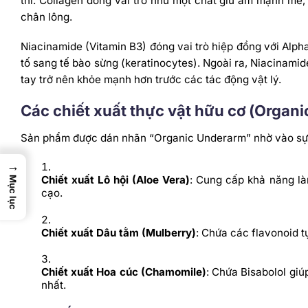
thì.
Collagen đóng vai trò như một chất giữ ẩm mạnh mẽ, 
chân lông.
Niacinamide (Vitamin B3) đóng vai trò hiệp đồng với Alp
tố sang tế bào sừng (keratinocytes).
Ngoài ra, Niacinamide
tay trở nên khỏe mạnh hơn trước các tác động vật lý.
Các chiết xuất thực vật hữu cơ (Organi
Sản phẩm được dán nhãn “Organic Underarm” nhờ vào sự gó
→
Chiết xuất Lô hội (Aloe Vera)
: Cung cấp khả năng làm
Mục lục
cạo.
Chiết xuất Dâu tằm (Mulberry)
: Chứa các flavonoid t
Chiết xuất Hoa cúc (Chamomile)
: Chứa Bisabolol gi
nhất.