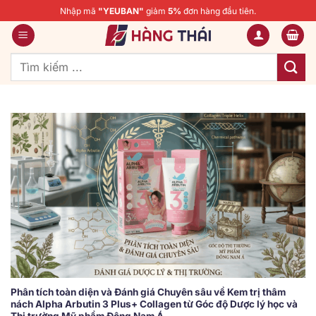
Bỏ
Nhập mã
"YEUBAN"
giảm
5%
đơn hàng đầu tiên.
qua
nội
dung
Tìm
kiếm:
Phân tích toàn diện và Đánh giá Chuyên sâu về Kem trị thâm
nách Alpha Arbutin 3 Plus+ Collagen từ Góc độ Dược lý học và