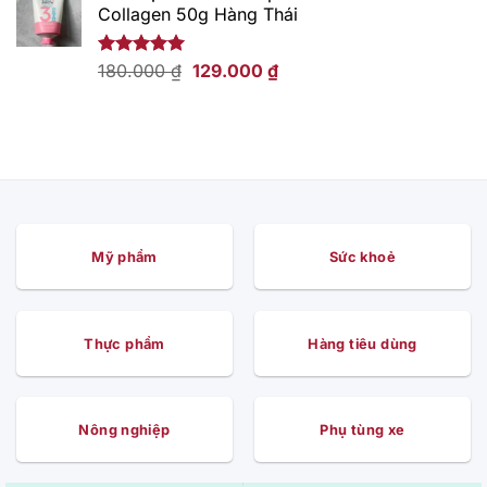
Collagen 50g Hàng Thái
169.000 ₫.
là:
109.000 ₫.
Giá
Giá
Được xếp
180.000
₫
129.000
₫
hạng
5.00
gốc
hiện
5 sao
là:
tại
180.000 ₫.
là:
129.000 ₫.
Mỹ phẩm
Sức khoẻ
Thực phẩm
Hàng tiêu dùng
Nông nghiệp
Phụ tùng xe