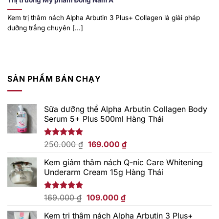
Thị trường Mỹ phẩm Đông Nam Á
Kem trị thâm nách Alpha Arbutin 3 Plus+ Collagen là giải pháp
dưỡng trắng chuyên [...]
SẢN PHẨM BÁN CHẠY
Sữa dưỡng thể Alpha Arbutin Collagen Body
Serum 5+ Plus 500ml Hàng Thái
Giá
Giá
Được xếp
250.000
₫
169.000
₫
hạng
5.00
gốc
hiện
5 sao
Kem giảm thâm nách Q-nic Care Whitening
là:
tại
Underarm Cream 15g Hàng Thái
250.000 ₫.
là:
169.000 ₫.
Giá
Giá
Được xếp
169.000
₫
109.000
₫
hạng
5.00
gốc
hiện
5 sao
Kem trị thâm nách Alpha Arbutin 3 Plus+
là:
tại