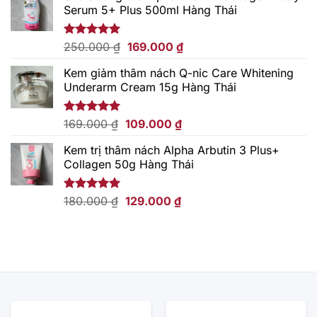
Serum 5+ Plus 500ml Hàng Thái
Giá
Giá
Được xếp
250.000
₫
169.000
₫
hạng
5.00
gốc
hiện
5 sao
Kem giảm thâm nách Q-nic Care Whitening
là:
tại
Underarm Cream 15g Hàng Thái
250.000 ₫.
là:
169.000 ₫.
Giá
Giá
Được xếp
169.000
₫
109.000
₫
hạng
5.00
gốc
hiện
5 sao
Kem trị thâm nách Alpha Arbutin 3 Plus+
là:
tại
Collagen 50g Hàng Thái
169.000 ₫.
là:
109.000 ₫.
Giá
Giá
Được xếp
180.000
₫
129.000
₫
hạng
5.00
gốc
hiện
5 sao
là:
tại
180.000 ₫.
là:
129.000 ₫.