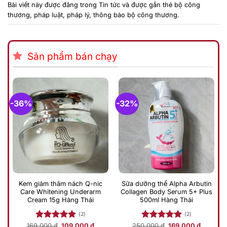
Bài viết này được đăng trong
Tin tức
và được gắn thẻ
bộ công
thương
,
pháp luật
,
pháp lý
,
thông báo bộ công thương
.
Sản phẩm bán chạy
-36%
-32%
Kem giảm thâm nách Q-nic
Sữa dưỡng thể Alpha Arbutin
Care Whitening Underarm
Collagen Body Serum 5+ Plus
Cream 15g Hàng Thái
500ml Hàng Thái
(2)
(2)
Giá
Giá
Giá
Giá
169.000
Được xếp
₫
109.000
₫
250.000
Được xếp
₫
169.000
₫