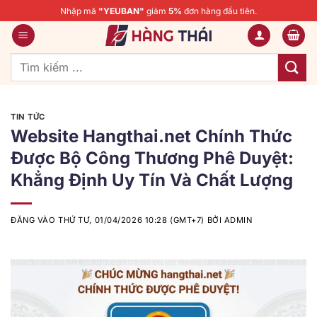
Bỏ
Nhập mã
"YEUBAN"
giảm
5%
đơn hàng đầu tiên.
qua
nội
dung
Tìm
kiếm:
TIN TỨC
Website Hangthai.net Chính Thức
Được Bộ Công Thương Phê Duyệt:
Khẳng Định Uy Tín Và Chất Lượng
ĐĂNG VÀO
THỨ TƯ, 01/04/2026 10:28 (GMT+7)
BỞI
ADMIN