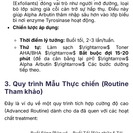
(Exfoliants) đóng vai trò như người mở đường, loại
bỏ lớp sừng già cỗi cản trở sự hấp thụ. Điều này
giúp Alpha Arbutin thâm nhập sâu hơn vào lớp biểu
bì nơi enzyme Tyrosinase hoạt động.
Chiến lược áp dụng:
Thời điểm lý tưởng:
Buổi tối, 2-3 lần/tuần.
Thứ tự:
Làm sạch
$\rightarrow$
Toner
AHA/BHA
$\rightarrow$
Bắt buộc đợi 15-20
phút
(để da cân bằng lại pH)
$\rightarrow$
Alpha Arbutin
$\rightarrow$
Các bước dưỡng
tiếp theo.
3. Quy trình Mẫu Thực chiến (Routine
Tham khảo)
Đây là ví dụ về một quy trình tích hợp cường độ cao
(Advanced Routine) dành cho da đã quen với các hoạt
chất treatment:
Buổi Sáng (Bảo vệ
Buổi Tối (Sửa chữa & Tái