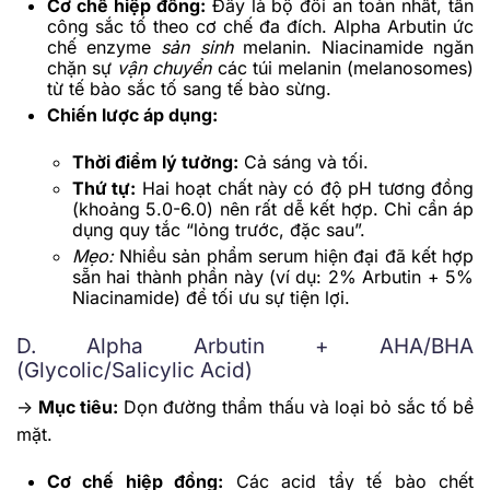
Cơ chế hiệp đồng:
Đây là bộ đôi an toàn nhất, tấn
công sắc tố theo cơ chế đa đích. Alpha Arbutin ức
chế enzyme
sản sinh
melanin. Niacinamide ngăn
chặn sự
vận chuyển
các túi melanin (melanosomes)
từ tế bào sắc tố sang tế bào sừng.
Chiến lược áp dụng:
Thời điểm lý tưởng:
Cả sáng và tối.
Thứ tự:
Hai hoạt chất này có độ pH tương đồng
(khoảng 5.0-6.0) nên rất dễ kết hợp. Chỉ cần áp
dụng quy tắc “lỏng trước, đặc sau”.
Mẹo:
Nhiều sản phẩm serum hiện đại đã kết hợp
sẵn hai thành phần này (ví dụ: 2% Arbutin + 5%
Niacinamide) để tối ưu sự tiện lợi.
D. Alpha Arbutin + AHA/BHA
(Glycolic/Salicylic Acid)
->
Mục tiêu:
Dọn đường thẩm thấu và loại bỏ sắc tố bề
mặt.
Cơ chế hiệp đồng:
Các acid tẩy tế bào chết