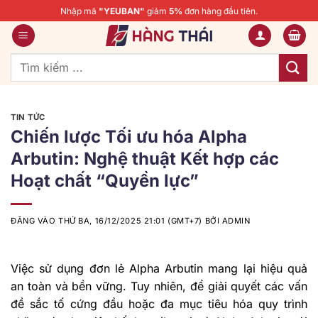
Bỏ
Nhập mã
"YEUBAN"
giảm
5%
đơn hàng đầu tiên.
qua
nội
dung
Tìm
kiếm:
TIN TỨC
Chiến lược Tối ưu hóa Alpha
Arbutin: Nghệ thuật Kết hợp các
Hoạt chất “Quyền lực”
ĐĂNG VÀO
THỨ BA, 16/12/2025 21:01 (GMT+7)
BỞI
ADMIN
Việc sử dụng đơn lẻ Alpha Arbutin mang lại hiệu quả
an toàn và bền vững. Tuy nhiên, để giải quyết các vấn
đề sắc tố cứng đầu hoặc đa mục tiêu hóa quy trình