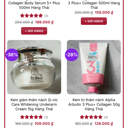
Collagen Body Serum 5+ Plus
3 Plus+ Collagen 500ml Hàng
500ml Hàng Thái
Thái
Giá
Giá
200.000
₫
159.000
₫
gốc
hiện
(2)
là:
tại
+ GIỎ HÀNG
Giá
Giá
250.000
Được xếp
₫
169.000
₫
200.000 ₫.
là:
gốc
hiện
159.000 
hạng
5.00
là:
tại
+ GIỎ HÀNG
5 sao
250.000 ₫.
là:
169.000 ₫.
-36%
-28%
Kem giảm thâm nách Q-nic
Kem trị thâm nách Alpha
Care Whitening Underarm
Arbutin 3 Plus+ Collagen 50g
Cream 15g Hàng Thái
Hàng Thái
(2)
(2)
Giá
Giá
Giá
Giá
169.000
Được xếp
₫
109.000
₫
180.000
Được xếp
₫
129.000
₫
gốc
hiện
gốc
hiện