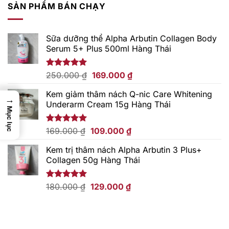
SẢN PHẨM BÁN CHẠY
Sữa dưỡng thể Alpha Arbutin Collagen Body
Serum 5+ Plus 500ml Hàng Thái
Giá
Giá
Được xếp
250.000
₫
169.000
₫
hạng
5.00
gốc
hiện
5 sao
Kem giảm thâm nách Q-nic Care Whitening
là:
tại
→
Underarm Cream 15g Hàng Thái
250.000 ₫.
là:
Mục lục
169.000 ₫.
Giá
Giá
Được xếp
169.000
₫
109.000
₫
hạng
5.00
gốc
hiện
5 sao
Kem trị thâm nách Alpha Arbutin 3 Plus+
là:
tại
Collagen 50g Hàng Thái
169.000 ₫.
là:
109.000 ₫.
Giá
Giá
Được xếp
180.000
₫
129.000
₫
hạng
5.00
gốc
hiện
5 sao
là:
tại
180.000 ₫.
là:
129.000 ₫.