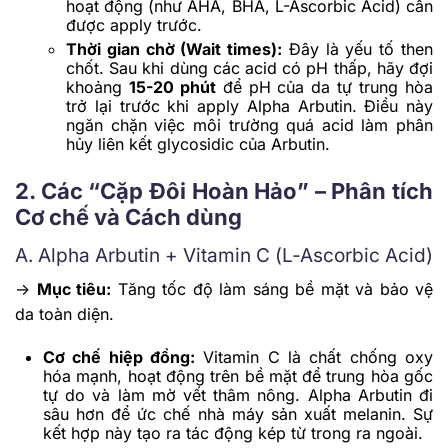
hoạt động (như AHA, BHA, L-Ascorbic Acid) cần
được apply trước.
Thời gian chờ (Wait times):
Đây là yếu tố then
chốt. Sau khi dùng các acid có pH thấp, hãy đợi
khoảng
15-20 phút
để pH của da tự trung hòa
trở lại trước khi apply Alpha Arbutin. Điều này
ngăn chặn việc môi trường quá acid làm phân
hủy liên kết glycosidic của Arbutin.
2. Các “Cặp Đôi Hoàn Hảo” – Phân tích
Cơ chế và Cách dùng
A. Alpha Arbutin + Vitamin C (L-Ascorbic Acid)
->
Mục tiêu:
Tăng tốc độ làm sáng bề mặt và bảo vệ
da toàn diện.
Cơ chế hiệp đồng:
Vitamin C là chất chống oxy
hóa mạnh, hoạt động trên bề mặt để trung hòa gốc
tự do và làm mờ vết thâm nông. Alpha Arbutin đi
sâu hơn để ức chế nhà máy sản xuất melanin. Sự
kết hợp này tạo ra tác động kép từ trong ra ngoài.