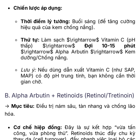
Chiến lược áp dụng:
Thời điểm lý tưởng:
Buổi sáng (để tăng cường
hiệu quả của kem chống nắng).
Thứ tự:
Làm sạch
$\rightarrow$
Vitamin C (pH
thấp)
$\rightarrow$
Đợi 10-15 phút
$\rightarrow$
Alpha Arbutin
$\rightarrow$
Kem
dưỡng/Chống nắng.
Lưu ý:
Nếu dùng dẫn xuất Vitamin C (như SAP,
MAP) có độ pH trung tính, bạn không cần thời
gian chờ.
B. Alpha Arbutin + Retinoids (Retinol/Tretinoin)
->
Mục tiêu:
Điều trị nám sâu, tàn nhang và chống lão
hóa.
Cơ chế hiệp đồng:
Đây là sự kết hợp “vừa tấn
công, vừa phòng thủ”. Retinoids thúc đẩy chu kỳ
thay da (cell turnover), đẩy nhanh việc loại bỏ các