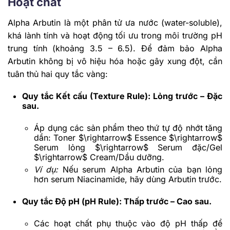
Hoạt chất
Alpha Arbutin là một phân tử ưa nước (water-soluble),
khá lành tính và hoạt động tối ưu trong môi trường pH
trung tính (khoảng 3.5 – 6.5). Để đảm bảo Alpha
Arbutin không bị vô hiệu hóa hoặc gây xung đột, cần
tuân thủ hai quy tắc vàng:
Quy tắc Kết cấu (Texture Rule): Lỏng trước – Đặc
sau.
Áp dụng các sản phẩm theo thứ tự độ nhớt tăng
dần: Toner
$\rightarrow$
Essence
$\rightarrow$
Serum lỏng
$\rightarrow$
Serum đặc/Gel
$\rightarrow$
Cream/Dầu dưỡng.
Ví dụ:
Nếu serum Alpha Arbutin của bạn lỏng
hơn serum Niacinamide, hãy dùng Arbutin trước.
Quy tắc Độ pH (pH Rule): Thấp trước – Cao sau.
Các hoạt chất phụ thuộc vào độ pH thấp để