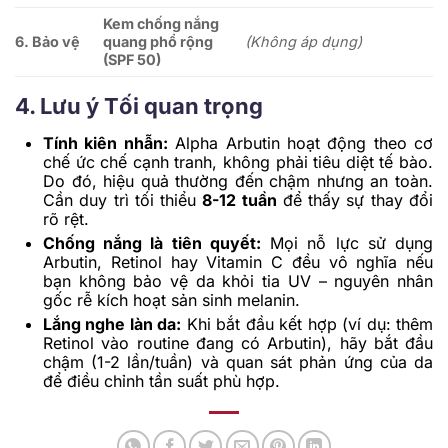
Kem chống nắng
6. Bảo vệ
quang phổ rộng
(Không áp dụng)
(SPF 50)
4. Lưu ý Tối quan trọng
Tính kiên nhẫn:
Alpha Arbutin hoạt động theo cơ
chế ức chế cạnh tranh, không phải tiêu diệt tế bào.
Do đó, hiệu quả thường đến chậm nhưng an toàn.
Cần duy trì tối thiểu
8-12 tuần
để thấy sự thay đổi
rõ rệt.
Chống nắng là tiên quyết:
Mọi nỗ lực sử dụng
Arbutin, Retinol hay Vitamin C đều vô nghĩa nếu
bạn không bảo vệ da khỏi tia UV – nguyên nhân
gốc rễ kích hoạt sản sinh melanin.
Lắng nghe làn da:
Khi bắt đầu kết hợp (ví dụ: thêm
Retinol vào routine đang có Arbutin), hãy bắt đầu
chậm (1-2 lần/tuần) và quan sát phản ứng của da
để điều chỉnh tần suất phù hợp.