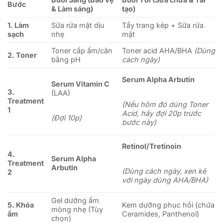
Bước
& Làm sáng)
tạo)
1. Làm
Sữa rửa mặt dịu
Tẩy trang kép + Sữa rửa
sạch
nhẹ
mặt
Toner cấp ẩm/cân
Toner acid AHA/BHA
(Dùng
2. Toner
bằng pH
cách ngày)
Serum Alpha Arbutin
Serum Vitamin C
3.
(LAA)
Treatment
(Nếu hôm đó dùng Toner
1
Acid, hãy đợi 20p trước
(Đợi 10p)
bước này)
Retinol/Tretinoin
4.
Serum Alpha
Treatment
Arbutin
(Dùng cách ngày, xen kẽ
2
với ngày dùng AHA/BHA)
Gel dưỡng ẩm
5. Khóa
Kem dưỡng phục hồi (chứa
mỏng nhẹ (Tùy
ẩm
Ceramides, Panthenol)
chọn)