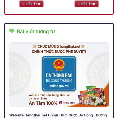
hạng
5.00
hạng
5.00
là:
tại
là:
tại
+ GIỎ HÀNG
+ GIỎ HÀNG
5 sao
5 sao
169.000 ₫.
là:
180.000 ₫.
là:
109.000 ₫.
129.000 
Bài viết tương tự
Website Hangthai.net Chính Thức Được Bộ Công Thương