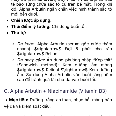
tế bào sừng chứa sắc tố cũ trên bề mặt. Trong khi
đó, Alpha Arbutin ngăn chặn việc hình thành sắc tố
mới bên dưới.
Chiến lược áp dụng:
Thời điểm lý tưởng:
Chỉ dùng buổi tối.
Thứ tự:
Da khỏe:
Alpha Arbutin (serum gốc nước thấm
nhanh)
$\rightarrow$
Đợi 5 phút cho ráo
$\rightarrow$
Retinol.
Da nhạy cảm:
Áp dụng phương pháp “Kẹp thịt”
(Sandwich method): Kem dưỡng ẩm mỏng
$\rightarrow$
Retinol
$\rightarrow$
Kem dưỡng
ẩm. Sử dụng Alpha Arbutin vào buổi sáng hôm
sau để tránh quá tải cho da vào buổi tối.
C. Alpha Arbutin + Niacinamide (Vitamin B3)
->
Mục tiêu:
Dưỡng trắng an toàn, phục hồi màng bảo
vệ da và kiểm soát dầu.