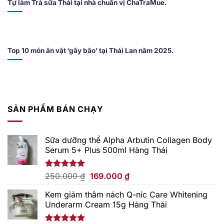
Tự làm Trà sữa Thái tại nhà chuẩn vị ChaTraMue.
Top 10 món ăn vặt ‘gây bão’ tại Thái Lan năm 2025.
SẢN PHẨM BÁN CHẠY
Sữa dưỡng thể Alpha Arbutin Collagen Body
Serum 5+ Plus 500ml Hàng Thái
Giá
Giá
Được xếp
250.000
₫
169.000
₫
hạng
5.00
gốc
hiện
5 sao
Kem giảm thâm nách Q-nic Care Whitening
là:
tại
Underarm Cream 15g Hàng Thái
250.000 ₫.
là:
169.000 ₫.