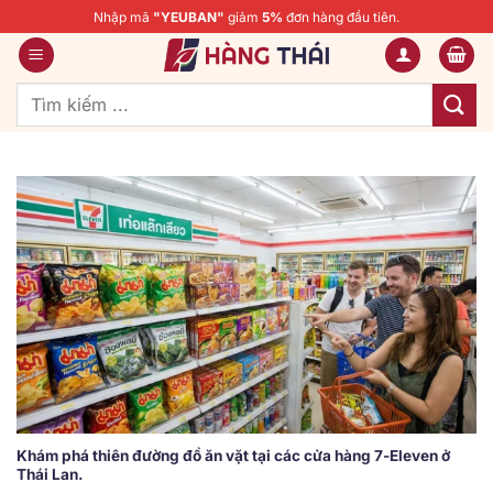
Bỏ
Nhập mã
"YEUBAN"
giảm
5%
đơn hàng đầu tiên.
qua
nội
dung
Tìm
kiếm:
Khám phá thiên đường đồ ăn vặt tại các cửa hàng 7-Eleven ở
Thái Lan.