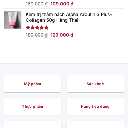
Giá
Giá
Được xếp
169.000
₫
109.000
₫
hạng
5.00
gốc
hiện
5 sao
Kem trị thâm nách Alpha Arbutin 3 Plus+
là:
tại
Collagen 50g Hàng Thái
169.000 ₫.
là:
109.000 ₫.
Giá
Giá
Được xếp
180.000
₫
129.000
₫
hạng
5.00
gốc
hiện
5 sao
là:
tại
180.000 ₫.
là:
129.000 ₫.
Mỹ phẩm
Sức khoẻ
Thực phẩm
Hàng tiêu dùng