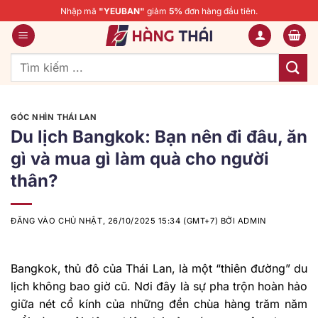
Bỏ
Nhập mã
"YEUBAN"
giảm
5%
đơn hàng đầu tiên.
qua
nội
dung
Tìm
kiếm:
GÓC NHÌN THÁI LAN
Du lịch Bangkok: Bạn nên đi đâu, ăn
gì và mua gì làm quà cho người
thân?
ĐĂNG VÀO
CHỦ NHẬT, 26/10/2025 15:34 (GMT+7)
BỞI
ADMIN
Bangkok, thủ đô của Thái Lan, là một “thiên đường” du
lịch không bao giờ cũ. Nơi đây là sự pha trộn hoàn hảo
giữa nét cổ kính của những đền chùa hàng trăm năm