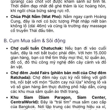
(prang) cao chót vót được khảm sành sứ tinh tế.
Thời điểm đẹp nhất để ghé thăm là lúc hoàng hôn,
khi ngôi chùa bừng sáng rực rỡ.
Chùa Phật Nằm (Wat Pho):
Nằm ngay cạnh Hoàng
Cung, đây là nơi có bức tượng Phật nhập niết bàn
khổng lồ (dài 46m) và cũng là trường dạy massage
cổ truyền Thái đầu tiên.
B. Cụm Mua sắm & Sôi động
Chợ cuối tuần Chatuchak:
Nếu bạn đi vào cuối
tuần, đây là nơi bắt buộc phải đến. Với hơn 15.000
gian hàng, bạn có thể tìm thấy mọi thứ, từ quần áo,
đồ cổ, đồ thủ công mỹ nghệ đến cây cảnh và đồ
ăn vặt.
Chợ đêm Jodd Fairs (phiên bản mới của Chợ đêm
Ratchada):
Chợ đêm này cực kỳ nổi tiếng với giới
trẻ, nổi bật với món “Sườn cay núi lửa” khổng lồ và
vô số gian hàng ẩm thực đường phố hấp dẫn, cùng
các khu mua sắm quần áo thời trang.
Khu Siam (Siam Paragon, Siam Center,
CentralWorld):
Đây là “trái tim” mua sắm cao cấp
của Bangkok. Nơi tập trung các thương hiệu xa xỉ,