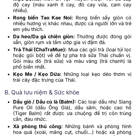
độ cay (màu xanh ít cay, đỏ cay vừa, cam cay
nhiều).
Rong biển Tao Kae Noi:
Rong biển sấy giòn có
nhiều hương vị khác nhau, được cả người lớn và trẻ
em yêu thích.
Da heo/Da gà chiên giòn:
Thường được đóng gói
sẵn, giòn rụm và tẩm ướp gia vị đậm đà.
Trà Thái (ChaTraMue):
Mua các gói trà (loại túi lọc
hoặc gói bột) về để tự pha trà sữa Thái chuẩn vị.
Gói màu đỏ (trà sữa) và màu vàng (trà chanh) là
phổ biến nhất.
Kẹo Me / Kẹo Dừa:
Những loại kẹo dẻo thơm vị
trái cây đặc trưng của Thái.
B. Quà lưu niệm & Sức khỏe
Dầu gió / Dầu cù là (Balm):
Các loại dầu như Siang
Pure Oil (dầu Ông Già), dầu sâm, hoặc cao hổ
(Tiger Balm) rất được ưa chuộng để trị côn trùng
cắn, đau nhức.
Xà phòng thủ công:
Những bánh xà phòng hình
hoa quả (xoài, măng cụt, chuối…) hoặc xà phòng