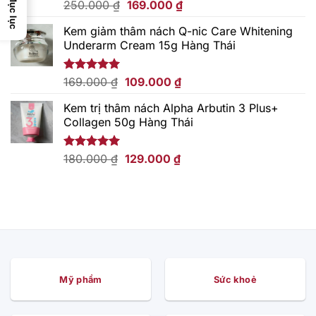
Mục lục
Giá
Giá
Được xếp
250.000
₫
169.000
₫
hạng
5.00
gốc
hiện
5 sao
Kem giảm thâm nách Q-nic Care Whitening
là:
tại
Underarm Cream 15g Hàng Thái
250.000 ₫.
là:
169.000 ₫.
Giá
Giá
Được xếp
169.000
₫
109.000
₫
hạng
5.00
gốc
hiện
5 sao
Kem trị thâm nách Alpha Arbutin 3 Plus+
là:
tại
Collagen 50g Hàng Thái
169.000 ₫.
là:
109.000 ₫.
Giá
Giá
Được xếp
180.000
₫
129.000
₫
hạng
5.00
gốc
hiện
5 sao
là:
tại
180.000 ₫.
là:
129.000 ₫.
Mỹ phẩm
Sức khoẻ