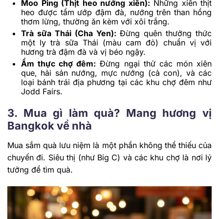
Moo Ping (Thịt heo nướng xiên):
Những xiên thịt
heo được tẩm ướp đậm đà, nướng trên than hồng
thơm lừng, thường ăn kèm với xôi trắng.
Trà sữa Thái (Cha Yen):
Đừng quên thưởng thức
một ly trà sữa Thái (màu cam đỏ) chuẩn vị với
hương trà đậm đà và vị béo ngậy.
Ẩm thực chợ đêm:
Đừng ngại thử các món xiên
que, hải sản nướng, mực nướng (cả con), và các
loại bánh trái địa phương tại các khu chợ đêm như
Jodd Fairs.
3. Mua gì làm quà? Mang hương vị
Bangkok về nhà
Mua sắm quà lưu niệm là một phần không thể thiếu của
chuyến đi. Siêu thị (như Big C) và các khu chợ là nơi lý
tưởng để tìm quà.