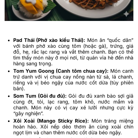
Pad Thái (Phở xào kiểu Thái):
Món ăn “quốc dân”
với bánh phở xào cùng tôm (hoặc gà), trứng, giá
đỗ, hẹ, rắc lạc rang và vắt thêm chanh. Bạn có thể
tìm thấy món này ở mọi nơi, từ quán vỉa hè đến nhà
hàng sang trọng.
Tom Yum Goong (Canh tôm chua cay):
Món canh
trứ danh với vị chua cay nồng nàn từ sả, lá chanh,
riềng và vị béo ngậy của nước cốt dừa (tùy phiên
bản).
Som Tum (Gỏi đu đủ):
Gỏi đu đủ xanh bào sợi giã
cùng ớt, tỏi, lạc rang, tôm khô, nước mắm và
chanh. Món này có vị cay xé lưỡi nhưng cực kỳ
“gây nghiện”.
Xôi Xoài (Mango Sticky Rice):
Món tráng miệng
hoàn hảo. Xôi nếp dẻo thơm ăn cùng xoài chín
ngọt lịm và chan thêm nước cốt dừa béo ngậy.