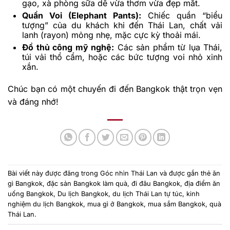
gạo, xà phòng sữa dê vừa thơm vừa đẹp mắt.
Quần Voi (Elephant Pants):
Chiếc quần “biểu
tượng” của du khách khi đến Thái Lan, chất vải
lanh (rayon) mỏng nhẹ, mặc cực kỳ thoải mái.
Đồ thủ công mỹ nghệ:
Các sản phẩm từ lụa Thái,
túi vải thổ cẩm, hoặc các bức tượng voi nhỏ xinh
xắn.
Chúc bạn có một chuyến đi đến Bangkok thật trọn vẹn
và đáng nhớ!
Bài viết này được đăng trong
Góc nhìn Thái Lan
và được gắn thẻ
ăn
gì Bangkok
,
đặc sản Bangkok làm quà
,
đi đâu Bangkok
,
địa điểm ăn
uống Bangkok
,
Du lịch Bangkok
,
du lịch Thái Lan tự túc
,
kinh
nghiệm du lịch Bangkok
,
mua gì ở Bangkok
,
mua sắm Bangkok
,
quà
Thái Lan
.