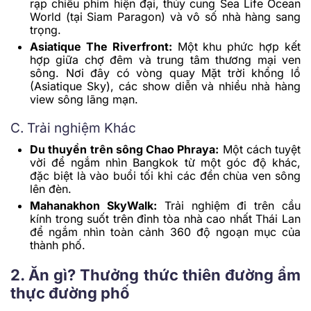
rạp chiếu phim hiện đại, thủy cung Sea Life Ocean
World (tại Siam Paragon) và vô số nhà hàng sang
trọng.
Asiatique The Riverfront:
Một khu phức hợp kết
hợp giữa chợ đêm và trung tâm thương mại ven
sông. Nơi đây có vòng quay Mặt trời khổng lồ
(Asiatique Sky), các show diễn và nhiều nhà hàng
view sông lãng mạn.
C. Trải nghiệm Khác
Du thuyền trên sông Chao Phraya:
Một cách tuyệt
vời để ngắm nhìn Bangkok từ một góc độ khác,
đặc biệt là vào buổi tối khi các đền chùa ven sông
lên đèn.
Mahanakhon SkyWalk:
Trải nghiệm đi trên cầu
kính trong suốt trên đỉnh tòa nhà cao nhất Thái Lan
để ngắm nhìn toàn cảnh 360 độ ngoạn mục của
thành phố.
2. Ăn gì? Thưởng thức thiên đường ẩm
thực đường phố