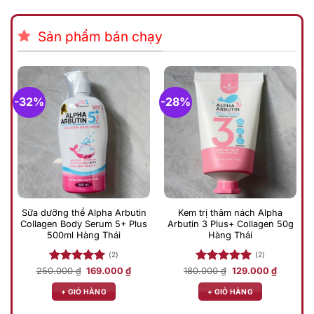
Sản phẩm bán chạy
-32%
-28%
Sữa dưỡng thể Alpha Arbutin
Kem trị thâm nách Alpha
Collagen Body Serum 5+ Plus
Arbutin 3 Plus+ Collagen 50g
500ml Hàng Thái
Hàng Thái
(2)
(2)
Giá
Giá
Giá
Giá
250.000
Được xếp
₫
169.000
₫
180.000
Được xếp
₫
129.000
₫
gốc
hiện
gốc
hiện
hạng
5.00
hạng
5.00
là:
tại
là:
tại
+ GIỎ HÀNG
+ GIỎ HÀNG
5 sao
5 sao
250.000 ₫.
là:
180.000 ₫.
là:
169.000 ₫.
129.000 