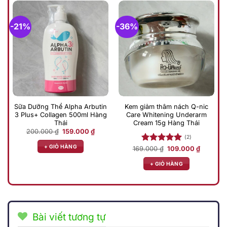
-21%
-36%
Sữa Dưỡng Thể Alpha Arbutin
Kem giảm thâm nách Q-nic
3 Plus+ Collagen 500ml Hàng
Care Whitening Underarm
Thái
Cream 15g Hàng Thái
Giá
Giá
200.000
₫
159.000
₫
gốc
hiện
(2)
là:
tại
+ GIỎ HÀNG
Giá
Giá
169.000
Được xếp
₫
109.000
₫
200.000 ₫.
là:
gốc
hiện
159.000 ₫.
hạng
5.00
là:
tại
+ GIỎ HÀNG
5 sao
169.000 ₫.
là:
109.000 
Bài viết tương tự