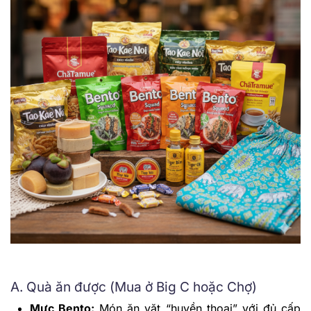
A. Quà ăn được (Mua ở Big C hoặc Chợ)
Mực Bento:
Món ăn vặt “huyền thoại” với đủ cấp