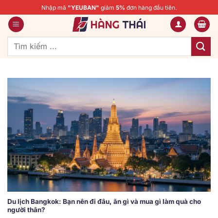
Bỏ
Nhập mã
"YEUBAN"
giảm
5%
đơn hàng đầu tiên.
qua
nội
dung
Tìm
kiếm:
Du lịch Bangkok: Bạn nên đi đâu, ăn gì và mua gì làm quà cho
người thân?