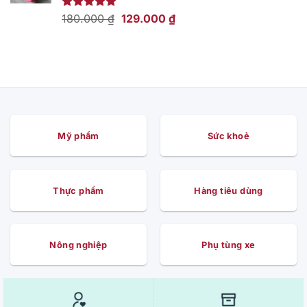
109.000 ₫.
Giá
Giá
Được xếp
180.000
₫
129.000
₫
hạng
5.00
gốc
hiện
5 sao
là:
tại
180.000 ₫.
là:
129.000 ₫.
Mỹ phẩm
Sức khoẻ
Thực phẩm
Hàng tiêu dùng
Nông nghiệp
Phụ tùng xe