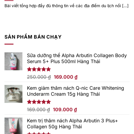
Bài viết tổng hợp đầy đủ thông tin về các địa điểm du lịch nổi [...]
SẢN PHẨM BÁN CHẠY
Sữa dưỡng thể Alpha Arbutin Collagen Body
Serum 5+ Plus 500ml Hàng Thái
Giá
Giá
Được xếp
250.000
₫
169.000
₫
hạng
5.00
gốc
hiện
5 sao
Kem giảm thâm nách Q-nic Care Whitening
là:
tại
Underarm Cream 15g Hàng Thái
250.000 ₫.
là:
169.000 ₫.
Giá
Giá
Được xếp
169.000
₫
109.000
₫
hạng
5.00
gốc
hiện
5 sao
Kem trị thâm nách Alpha Arbutin 3 Plus+
là:
tại
Collagen 50g Hàng Thái
169.000 ₫.
là: