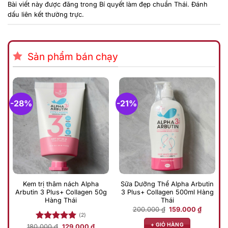
Bài viết này được đăng trong
Bí quyết làm đẹp chuẩn Thái
. Đánh
dấu
liên kết thường trực
.
Sản phẩm bán chạy
-28%
-21%
Kem trị thâm nách Alpha
Sữa Dưỡng Thể Alpha Arbutin
Arbutin 3 Plus+ Collagen 50g
3 Plus+ Collagen 500ml Hàng
Hàng Thái
Thái
Giá
Giá
200.000
₫
159.000
₫
gốc
hiện
(2)
là:
tại
+ GIỎ HÀNG
Giá
Giá
180.000
Được xếp
₫
129.000
₫
200.000 ₫.
là: