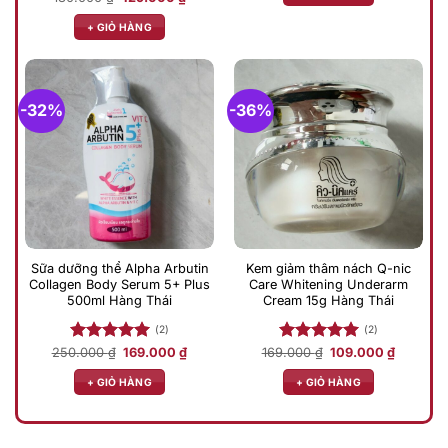
gốc
hiện
159.000 
hạng
5.00
là:
tại
+ GIỎ HÀNG
5 sao
180.000 ₫.
là:
129.000 ₫.
-32%
-36%
Sữa dưỡng thể Alpha Arbutin
Kem giảm thâm nách Q-nic
Collagen Body Serum 5+ Plus
Care Whitening Underarm
500ml Hàng Thái
Cream 15g Hàng Thái
(2)
(2)
Giá
Giá
Giá
Giá
250.000
Được xếp
₫
169.000
₫
169.000
Được xếp
₫
109.000
₫
gốc
hiện
gốc
hiện
hạng
5.00
hạng
5.00
là:
tại
là:
tại
+ GIỎ HÀNG
+ GIỎ HÀNG
5 sao
5 sao
250.000 ₫.
là:
169.000 ₫.
là:
169.000 ₫.
109.000 