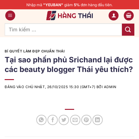
Bỏ
Nhập mã
"YEUBAN"
giảm
5%
đơn hàng đầu tiên.
qua
nội
dung
Tìm
kiếm:
BÍ QUYẾT LÀM ĐẸP CHUẨN THÁI
Tại sao phấn phủ Srichand lại được
các beauty blogger Thái yêu thích?
ĐĂNG VÀO
CHỦ NHẬT, 26/10/2025 15:30 (GMT+7)
BỞI
ADMIN