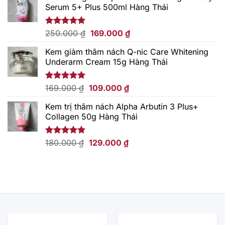
Serum 5+ Plus 500ml Hàng Thái
Giá
Giá
Được xếp
250.000
₫
169.000
₫
hạng
5.00
gốc
hiện
5 sao
Kem giảm thâm nách Q-nic Care Whitening
là:
tại
Underarm Cream 15g Hàng Thái
250.000 ₫.
là:
169.000 ₫.
Giá
Giá
Được xếp
169.000
₫
109.000
₫
hạng
5.00
gốc
hiện
5 sao
Kem trị thâm nách Alpha Arbutin 3 Plus+
là:
tại
Collagen 50g Hàng Thái
169.000 ₫.
là:
109.000 ₫.
Giá
Giá
Được xếp
180.000
₫
129.000
₫
hạng
5.00
gốc
hiện
5 sao
là:
tại
180.000 ₫.
là:
129.000 ₫.