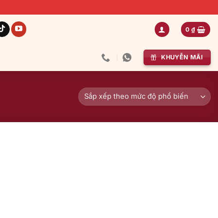
0
₫
KHUYỄN MÃI