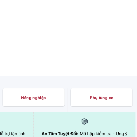
Nông nghiệp
Phụ tùng xe
Hỗ trợ tận tình
An Tâm Tuyệt Đối:
Mở hộp kiểm tra - Ưng ý