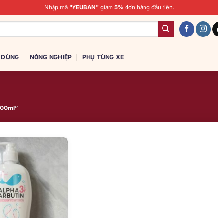
Nhập mã
"YEUBAN"
giảm
5%
đơn hàng đầu tiên.
U DÙNG
NÔNG NGHIỆP
PHỤ TÙNG XE
500ml”