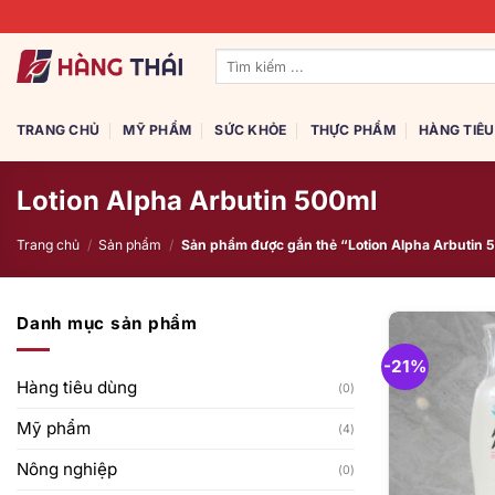
Bỏ
qua
Tìm
nội
kiếm:
dung
TRANG CHỦ
MỸ PHẨM
SỨC KHỎE
THỰC PHẨM
HÀNG TIÊ
Lotion Alpha Arbutin 500ml
Trang chủ
/
Sản phẩm
/
Sản phẩm được gắn thẻ “Lotion Alpha Arbutin 
Danh mục sản phẩm
-21%
Hàng tiêu dùng
(0)
Mỹ phẩm
(4)
Nông nghiệp
(0)