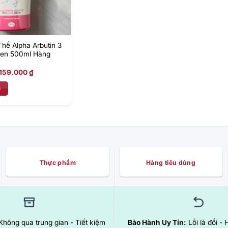
hể Alpha Arbutin 3
gen 500ml Hàng
Giá
Giá
159.000
₫
gốc
hiện
là:
tại
G
200.000 ₫.
là:
159.000 ₫.
Thực phẩm
Hàng tiêu dùng
hông qua trung gian - Tiết kiệm
Bảo Hành Uy Tín:
Lỗi là đổi - 