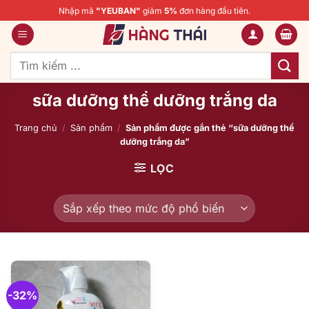
Bỏ
Nhập mã
"YEUBAN"
giảm
5%
đơn hàng đầu tiên.
qua
nội
dung
Tìm
kiếm:
sữa dưỡng thể dưỡng trắng da
Trang chủ
/
Sản phẩm
/
Sản phẩm được gắn thẻ “sữa dưỡng thể
dưỡng trắng da”
LỌC
-32%