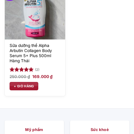
Sữa dưỡng thể Alpha
Arbutin Collagen Body
Serum 5+ Plus 500ml
Hàng Thái
(2)
Giá
Giá
Được xếp
250.000
₫
169.000
₫
gốc
hiện
hạng
5.00
là:
tại
5 sao
+ GIỎ HÀNG
250.000 ₫.
là:
169.000 ₫.
Mỹ phẩm
Sức khoẻ