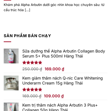
Khám phá Alpha Arbutin dưới góc nhìn khoa học chuyên sâu: từ
cấu trúc hóa [...]
SẢN PHẨM BÁN CHẠY
Sữa dưỡng thể Alpha Arbutin Collagen Body
Serum 5+ Plus 500ml Hàng Thái
Giá
Giá
Được xếp
250.000
₫
169.000
₫
hạng
5.00
gốc
hiện
5 sao
Kem giảm thâm nách Q-nic Care Whitening
là:
tại
Underarm Cream 15g Hàng Thái
250.000 ₫.
là:
169.000 ₫.
Giá
Giá
Được xếp
169.000
₫
109.000
₫
hạng
5.00
gốc
hiện
5 sao
Kem trị thâm nách Alpha Arbutin 3 Plus+
là:
tại
Collagen 50g Hàng Thái