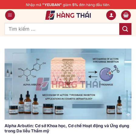
Bỏ
Nhập mã
"YEUBAN"
giảm
5%
đơn hàng đầu tiên.
qua
nội
dung
Tìm
kiếm:
Alpha Arbutin: Cơ sở Khoa học, Cơ chế Hoạt động và Ứng dụng
trong Da liễu Thẩm mỹ