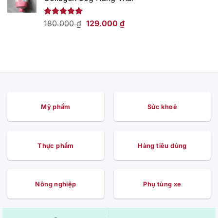
169.000 ₫.
là:
109.000 ₫.
Giá
Giá
Được xếp
180.000
₫
129.000
₫
hạng
5.00
gốc
hiện
5 sao
là:
tại
180.000 ₫.
là:
129.000 ₫.
Mỹ phẩm
Sức khoẻ
Thực phẩm
Hàng tiêu dùng
Nông nghiệp
Phụ tùng xe