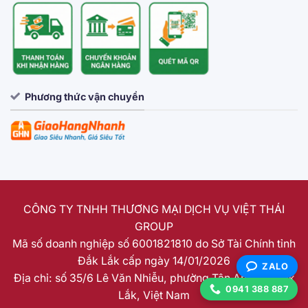
Phương thức vận chuyển
CÔNG TY TNHH THƯƠNG MẠI DỊCH VỤ VIỆT THÁI
GROUP
Mã số doanh nghiệp số 6001821810 do Sở Tài Chính tỉnh
Đắk Lắk cấp ngày 14/01/2026
ZALO
Địa chỉ: số 35/6 Lê Văn Nhiễu, phường Tân An, tỉnh Đắk
0941 388 887
Lắk, Việt Nam