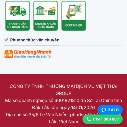
Phương thức vận chuyển
CÔNG TY TNHH THƯƠNG MẠI DỊCH VỤ VIỆT THÁI
GROUP
Mã số doanh nghiệp số 6001821810 do Sở Tài Chính tỉnh
Đắk Lắk cấp ngày 14/01/2026
ZALO
Địa chỉ: số 35/6 Lê Văn Nhiễu, phường Tân An, tỉnh Đắk
0941 388 887
Lắk, Việt Nam