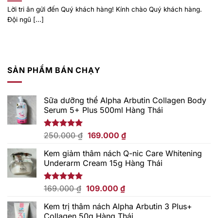
Lời tri ân gửi đến Quý khách hàng! Kính chào Quý khách hàng.
Đội ngũ [...]
SẢN PHẨM BÁN CHẠY
Sữa dưỡng thể Alpha Arbutin Collagen Body
Serum 5+ Plus 500ml Hàng Thái
Giá
Giá
Được xếp
250.000
₫
169.000
₫
hạng
5.00
gốc
hiện
5 sao
Kem giảm thâm nách Q-nic Care Whitening
là:
tại
Underarm Cream 15g Hàng Thái
250.000 ₫.
là:
169.000 ₫.
Giá
Giá
Được xếp
169.000
₫
109.000
₫
hạng
5.00
gốc
hiện
5 sao
Kem trị thâm nách Alpha Arbutin 3 Plus+
là:
tại
Collagen 50g Hàng Thái