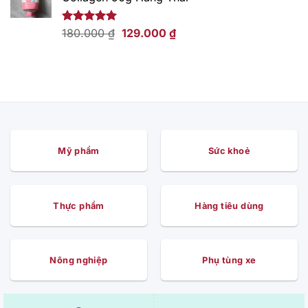
169.000 ₫.
là:
109.000 ₫.
Giá
Giá
Được xếp
180.000
₫
129.000
₫
hạng
5.00
gốc
hiện
5 sao
là:
tại
180.000 ₫.
là:
129.000 ₫.
Mỹ phẩm
Sức khoẻ
Thực phẩm
Hàng tiêu dùng
Nông nghiệp
Phụ tùng xe