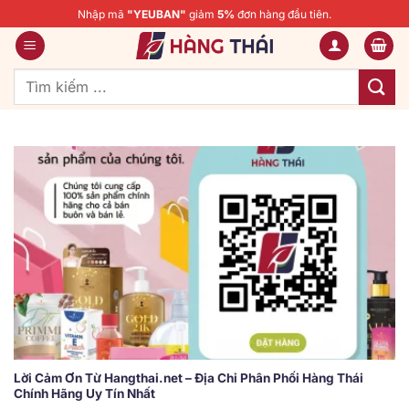
Bỏ
Nhập mã
"YEUBAN"
giảm
5%
đơn hàng đầu tiên.
qua
nội
dung
Tìm
kiếm:
Lời Cảm Ơn Từ Hangthai.net – Địa Chỉ Phân Phối Hàng Thái
Chính Hãng Uy Tín Nhất