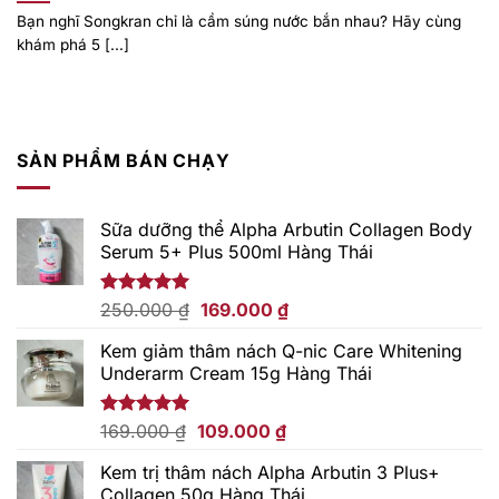
Bạn nghĩ Songkran chỉ là cầm súng nước bắn nhau? Hãy cùng
khám phá 5 [...]
SẢN PHẨM BÁN CHẠY
Sữa dưỡng thể Alpha Arbutin Collagen Body
Serum 5+ Plus 500ml Hàng Thái
Giá
Giá
Được xếp
250.000
₫
169.000
₫
hạng
5.00
gốc
hiện
5 sao
Kem giảm thâm nách Q-nic Care Whitening
là:
tại
Underarm Cream 15g Hàng Thái
250.000 ₫.
là:
169.000 ₫.
Giá
Giá
Được xếp
169.000
₫
109.000
₫
hạng
5.00
gốc
hiện
5 sao
Kem trị thâm nách Alpha Arbutin 3 Plus+
là:
tại
Collagen 50g Hàng Thái