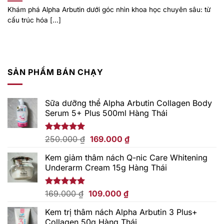
Khám phá Alpha Arbutin dưới góc nhìn khoa học chuyên sâu: từ
cấu trúc hóa [...]
SẢN PHẨM BÁN CHẠY
Sữa dưỡng thể Alpha Arbutin Collagen Body
Serum 5+ Plus 500ml Hàng Thái
Giá
Giá
Được xếp
250.000
₫
169.000
₫
hạng
5.00
gốc
hiện
5 sao
Kem giảm thâm nách Q-nic Care Whitening
là:
tại
Underarm Cream 15g Hàng Thái
250.000 ₫.
là:
169.000 ₫.
Giá
Giá
Được xếp
169.000
₫
109.000
₫
hạng
5.00
gốc
hiện
5 sao
Kem trị thâm nách Alpha Arbutin 3 Plus+
là:
tại
Collagen 50g Hàng Thái