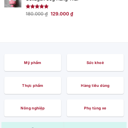
169.000 ₫.
là:
109.000 ₫.
Giá
Giá
Được xếp
180.000
₫
129.000
₫
hạng
5.00
gốc
hiện
5 sao
là:
tại
180.000 ₫.
là:
129.000 ₫.
Mỹ phẩm
Sức khoẻ
Thực phẩm
Hàng tiêu dùng
Nông nghiệp
Phụ tùng xe