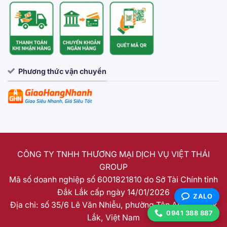
Phương thức vận chuyển
CÔNG TY TNHH THƯƠNG MẠI DỊCH VỤ VIỆT THÁI
GROUP
Mã số doanh nghiệp số 6001821810 do Sở Tài Chính tỉnh
Đắk Lắk cấp ngày 14/01/2026
ZALO
Địa chỉ: số 35/6 Lê Văn Nhiễu, phường Tân An, tỉnh Đắk
0941 388 887
Lắk, Việt Nam