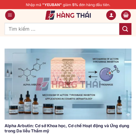
Bỏ
Nhập mã
"YEUBAN"
giảm
5%
đơn hàng đầu tiên.
qua
nội
dung
Tìm
kiếm:
Alpha Arbutin: Cơ sở Khoa học, Cơ chế Hoạt động và Ứng dụng
trong Da liễu Thẩm mỹ