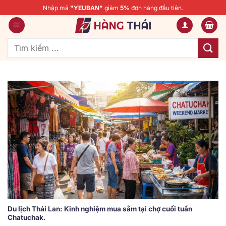
Bỏ
Nhập mã
"YEUBAN"
giảm
5%
đơn hàng đầu tiên.
qua
nội
dung
Tìm
kiếm:
Du lịch Thái Lan: Kinh nghiệm mua sắm tại chợ cuối tuần
Chatuchak.