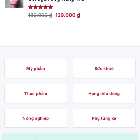
169.000 ₫.
là:
109.000 ₫.
Giá
Giá
Được xếp
180.000
₫
129.000
₫
hạng
5.00
gốc
hiện
5 sao
là:
tại
180.000 ₫.
là:
129.000 ₫.
Mỹ phẩm
Sức khoẻ
Thực phẩm
Hàng tiêu dùng
Nông nghiệp
Phụ tùng xe