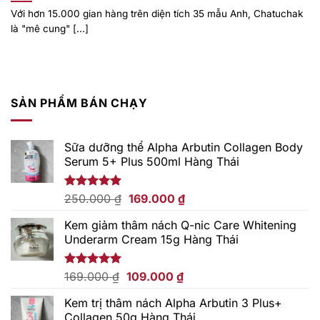
Với hơn 15.000 gian hàng trên diện tích 35 mẫu Anh, Chatuchak
là "mê cung" [...]
SẢN PHẨM BÁN CHẠY
Sữa dưỡng thể Alpha Arbutin Collagen Body
Serum 5+ Plus 500ml Hàng Thái
Giá
Giá
Được xếp
250.000
₫
169.000
₫
hạng
5.00
gốc
hiện
5 sao
Kem giảm thâm nách Q-nic Care Whitening
là:
tại
Underarm Cream 15g Hàng Thái
250.000 ₫.
là:
169.000 ₫.
Giá
Giá
Được xếp
169.000
₫
109.000
₫
hạng
5.00
gốc
hiện
5 sao
Kem trị thâm nách Alpha Arbutin 3 Plus+
là:
tại
Collagen 50g Hàng Thái