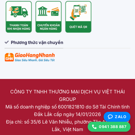
Phương thức vận chuyển
CÔNG TY TNHH THƯƠNG MẠI DỊCH VỤ VIỆT THÁI
GROUP
Mã số doanh nghiệp số 6001821810 do Sở Tài Chính tỉnh
Đắk Lắk cấp ngày 14/01/2026
ZALO
Địa chỉ: số 35/6 Lê Văn Nhiễu, phường Tân An, tỉnh Đắk
0941 388 887
Lắk, Việt Nam