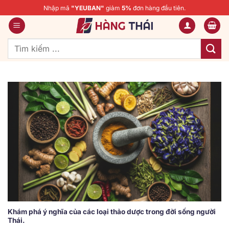
Bỏ
Nhập mã
"YEUBAN"
giảm
5%
đơn hàng đầu tiên.
qua
nội
dung
Tìm
kiếm:
Khám phá ý nghĩa của các loại thảo dược trong đời sống người
Thái.