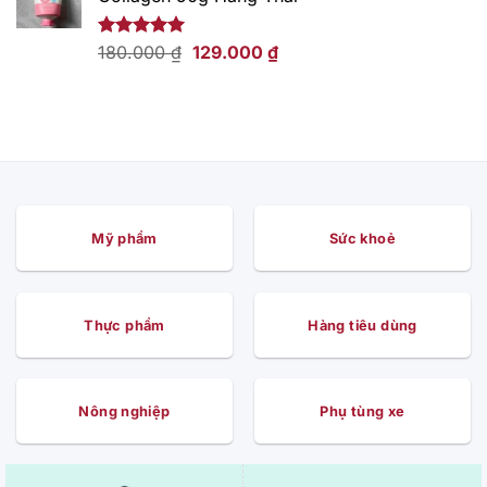
169.000 ₫.
là:
109.000 ₫.
Giá
Giá
Được xếp
180.000
₫
129.000
₫
hạng
5.00
gốc
hiện
5 sao
là:
tại
180.000 ₫.
là:
129.000 ₫.
Mỹ phẩm
Sức khoẻ
Thực phẩm
Hàng tiêu dùng
Nông nghiệp
Phụ tùng xe