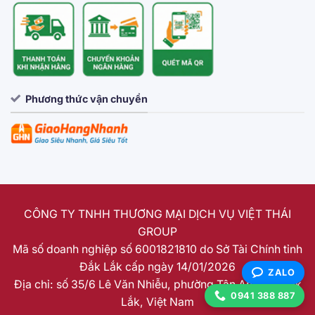
Phương thức vận chuyển
CÔNG TY TNHH THƯƠNG MẠI DỊCH VỤ VIỆT THÁI
GROUP
Mã số doanh nghiệp số 6001821810 do Sở Tài Chính tỉnh
Đắk Lắk cấp ngày 14/01/2026
ZALO
Địa chỉ: số 35/6 Lê Văn Nhiễu, phường Tân An, tỉnh Đắk
0941 388 887
Lắk, Việt Nam