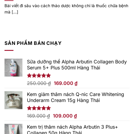
Bài viết đi sâu vào cách thảo dược không chỉ là thuốc chữa bệnh
mà [...]
SẢN PHẨM BÁN CHẠY
Sữa dưỡng thể Alpha Arbutin Collagen Body
Serum 5+ Plus 500ml Hàng Thái
Giá
Giá
Được xếp
250.000
₫
169.000
₫
hạng
5.00
gốc
hiện
5 sao
Kem giảm thâm nách Q-nic Care Whitening
là:
tại
Underarm Cream 15g Hàng Thái
250.000 ₫.
là:
169.000 ₫.
Giá
Giá
Được xếp
169.000
₫
109.000
₫
hạng
5.00
gốc
hiện
5 sao
Kem trị thâm nách Alpha Arbutin 3 Plus+
là:
tại
Collagen 50g Hàng Thái