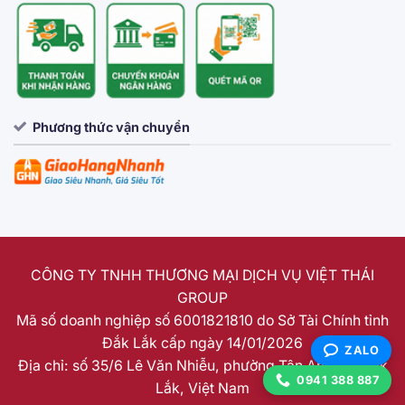
Phương thức vận chuyển
CÔNG TY TNHH THƯƠNG MẠI DỊCH VỤ VIỆT THÁI
GROUP
Mã số doanh nghiệp số 6001821810 do Sở Tài Chính tỉnh
Đắk Lắk cấp ngày 14/01/2026
ZALO
Địa chỉ: số 35/6 Lê Văn Nhiễu, phường Tân An, tỉnh Đắk
0941 388 887
Lắk, Việt Nam