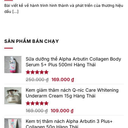
Bài viết kể về hành trình hình thành và phát triển của thương hiệu
dầu [...]
SẢN PHẨM BÁN CHẠY
Sữa dưỡng thể Alpha Arbutin Collagen Body
Serum 5+ Plus 500ml Hàng Thái
Giá
Giá
Được xếp
250.000
₫
169.000
₫
hạng
5.00
gốc
hiện
5 sao
Kem giảm thâm nách Q-nic Care Whitening
là:
tại
Underarm Cream 15g Hàng Thái
250.000 ₫.
là:
169.000 ₫.
Giá
Giá
Được xếp
169.000
₫
109.000
₫
hạng
5.00
gốc
hiện
5 sao
Kem trị thâm nách Alpha Arbutin 3 Plus+
là:
tại
Collagen 50g Hàng Thái