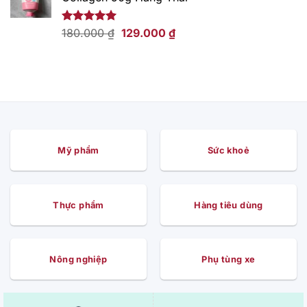
169.000 ₫.
là:
109.000 ₫.
Giá
Giá
Được xếp
180.000
₫
129.000
₫
hạng
5.00
gốc
hiện
5 sao
là:
tại
180.000 ₫.
là:
129.000 ₫.
Mỹ phẩm
Sức khoẻ
Thực phẩm
Hàng tiêu dùng
Nông nghiệp
Phụ tùng xe