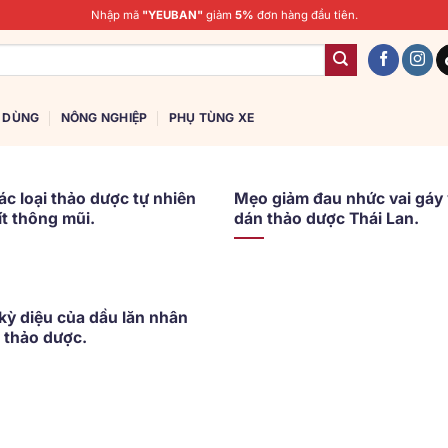
Nhập mã
"YEUBAN"
giảm
5%
đơn hàng đầu tiên.
U DÙNG
NÔNG NGHIỆP
PHỤ TÙNG XE
c loại thảo dược tự nhiên
Mẹo giảm đau nhức vai gáy 
ít thông mũi.
dán thảo dược Thái Lan.
ỳ diệu của dầu lăn nhân
ị thảo dược.