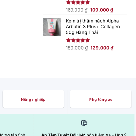
Giá
Giá
Được xếp
169.000
₫
109.000
₫
hạng
5.00
gốc
hiện
5 sao
Kem trị thâm nách Alpha
là:
tại
Arbutin 3 Plus+ Collagen
169.000 ₫.
là:
50g Hàng Thái
109.000 ₫.
Giá
Giá
Được xếp
180.000
₫
129.000
₫
hạng
5.00
gốc
hiện
5 sao
là:
tại
180.000 ₫.
là:
129.000 ₫.
Nông nghiệp
Phụ tùng xe
Hỗ trợ tận tình
An Tâm Tuyệt Đối:
Mở hộp kiểm tra - Ưng ý