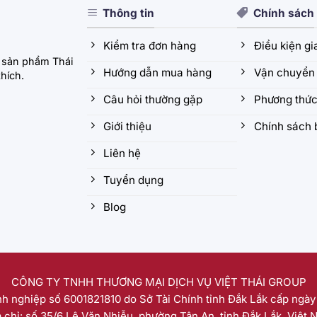
Thông tin
Chính sách
Kiểm tra đơn hàng
Điều kiện g
 sản phẩm Thái
Hướng dẫn mua hàng
Vận chuyển 
hích.
Câu hỏi thường gặp
Phương thức
Giới thiệu
Chính sách 
Liên hệ
Tuyển dụng
Blog
CÔNG TY TNHH THƯƠNG MẠI DỊCH VỤ VIỆT THÁI GROUP
h nghiệp số 6001821810 do Sở Tài Chính tỉnh Đắk Lắk cấp ngày
a chỉ: số 35/6 Lê Văn Nhiễu, phường Tân An, tỉnh Đắk Lắk, Việt 