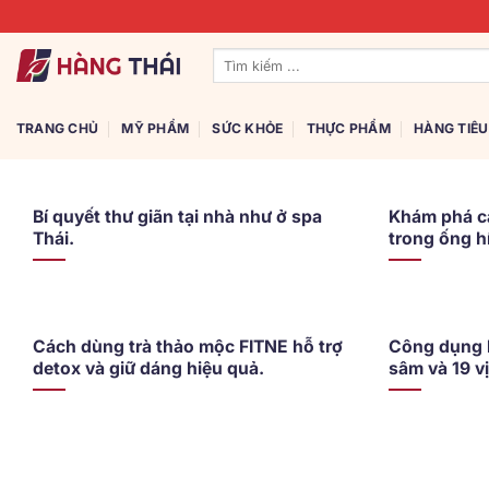
Bỏ
qua
Tìm
nội
kiếm:
dung
TRANG CHỦ
MỸ PHẨM
SỨC KHỎE
THỰC PHẨM
HÀNG TIÊ
Bí quyết thư giãn tại nhà như ở spa
Khám phá cá
Thái.
trong ống h
Cách dùng trà thảo mộc FITNE hỗ trợ
Công dụng k
detox và giữ dáng hiệu quả.
sâm và 19 v