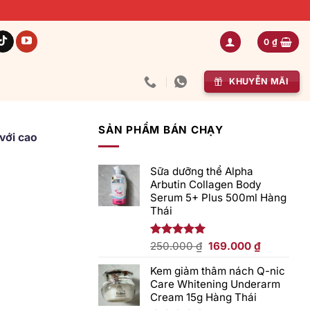
0
₫
KHUYỄN MÃI
SẢN PHẨM BÁN CHẠY
với cao
Sữa dưỡng thể Alpha
Arbutin Collagen Body
Serum 5+ Plus 500ml Hàng
Thái
Giá
Giá
Được xếp
250.000
₫
169.000
₫
hạng
5.00
gốc
hiện
5 sao
Kem giảm thâm nách Q-nic
là:
tại
Care Whitening Underarm
250.000 ₫.
là:
Cream 15g Hàng Thái
169.000 ₫