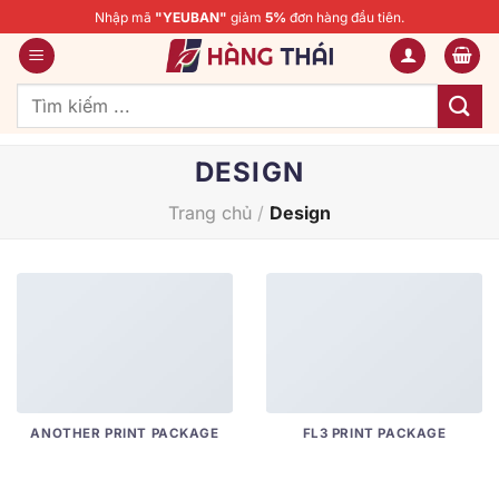
Bỏ
Nhập mã
"YEUBAN"
giảm
5%
đơn hàng đầu tiên.
qua
nội
dung
Tìm
kiếm:
DESIGN
Trang chủ
/
Design
ANOTHER PRINT PACKAGE
FL3 PRINT PACKAGE