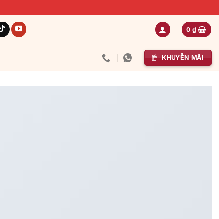
0
₫
KHUYỄN MÃI