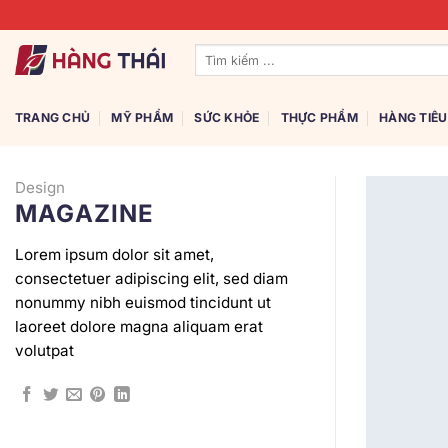
Bỏ
qua
Tìm
nội
kiếm:
dung
TRANG CHỦ
MỸ PHẨM
SỨC KHỎE
THỰC PHẨM
HÀNG TIÊ
Design
MAGAZINE
Lorem ipsum dolor sit amet,
consectetuer adipiscing elit, sed diam
nonummy nibh euismod tincidunt ut
laoreet dolore magna aliquam erat
volutpat